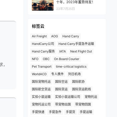
十年，2023年蓄势待发！
23年7月25日
标签云
Air Freight
AOG
Hand Carry
HandCarry公司
Hand Carry手提急件运输
Hand Carry服务
IATA
Next Flight Out
NFO
OBC
On Board Courier
求，
Pet Transport
time-critical logistics
WorldACD
专人携件
列日机场
国际宠物托运
国际空运
国际航协
国际航空货运
国际货运
国际货运航线
实验小鼠运输
实验小鼠运输公司
宠物托运
宠物托运公司
带宠物出国
带宠物回国
手提快递
手提急件
手提货
手提运输