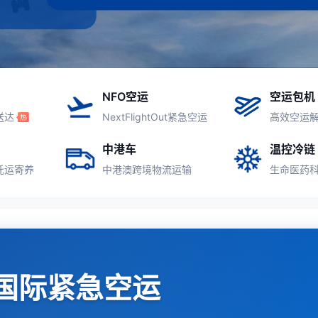
NFO空运
空运包机
送达
NextFlightOut紧急空运
高效空运
中港车
温控冷链
托运寄养
中港澳跨境物流运输
生命医药
国际紧急空运