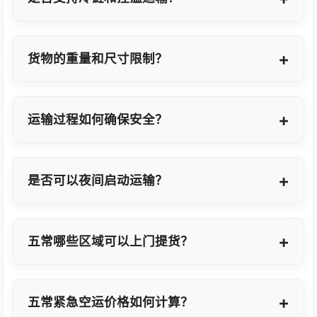
支持，提供GDP标准认证控温箱与全程温度监控方
案。
货物的重量和尺寸限制？
OBC适合单件20KG以内小件，如果超重量可能会拆
分为多个并委派多名OBC专差飞人。我们会更具具体
运输过程如何确保安全？
货物特性推荐最优方案。
我们采用专业包装方案、全程货物保险、实时GPS监
控及专业操作团队，确保货物在运输过程中安全无
是否可以夜间启动运输？
忧。
可以。我们提供7×24小时全天候值班响应，无论白
天或夜晚都能立即启动国际空运任务。
五常哪些区域可以上门提货？
覆盖五常全域及周边工业园区，包括五常经济技术开
发区、高新技术产业开发区等主要制造聚集区。
五常紧急空运价格如何计算？