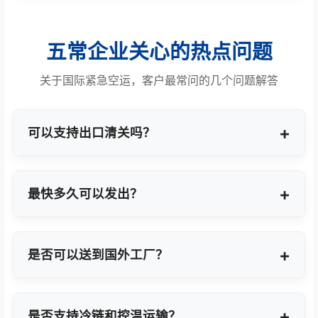
五常企业关心的热点问题
关于国际紧急空运，客户最常问的几个问题解答
可以支持出口清关吗？
提供商业报关、ATA单证册、手册项下等多种专业出
口模式。
最快多久可以发出？
最快1小时上门提货，当天即可安排航班离境。
是否可以送到国外工厂？
可以，全球200+城市均支持门到门最终派送或指定
地点转运。
是否支持冷链和控温运输？