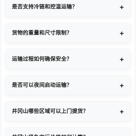
地点转运。
是否支持冷链和控温运输？
支持，提供GDP标准认证控温箱与全程温度监控方
案。
货物的重量和尺寸限制？
OBC适合单件20KG以内小件，如果超重量可能会拆
分为多个并委派多名OBC专差飞人。我们会更具具体
运输过程如何确保安全？
货物特性推荐最优方案。
我们采用专业包装方案、全程货物保险、实时GPS监
控及专业操作团队，确保货物在运输过程中安全无
是否可以夜间启动运输？
忧。
可以。我们提供7×24小时全天候值班响应，无论白
天或夜晚都能立即启动国际空运任务。
井冈山哪些区域可以上门提货？
覆盖井冈山全域及周边工业园区，包括井冈山经济技
术开发区、高新技术产业开发区等主要制造聚集区。