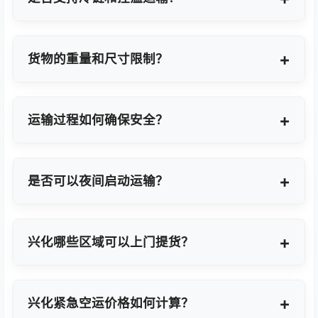
支持，提供GDP标准认证控温箱与全程温度监控方
案。
货物的重量和尺寸限制？
OBC适合单件20KG以内小件，如果超重量可能会拆
分为多个并委派多名OBC专差飞人。我们会更具具体
运输过程如何确保安全？
货物特性推荐最优方案。
我们采用专业包装方案、全程货物保险、实时GPS监
控及专业操作团队，确保货物在运输过程中安全无
是否可以夜间启动运输？
忧。
可以。我们提供7×24小时全天候值班响应，无论白
天或夜晚都能立即启动国际空运任务。
兴化哪些区域可以上门提货？
覆盖兴化全域及周边工业园区，包括兴化经济技术开
发区、高新技术产业开发区等主要制造聚集区。
兴化紧急空运价格如何计算？