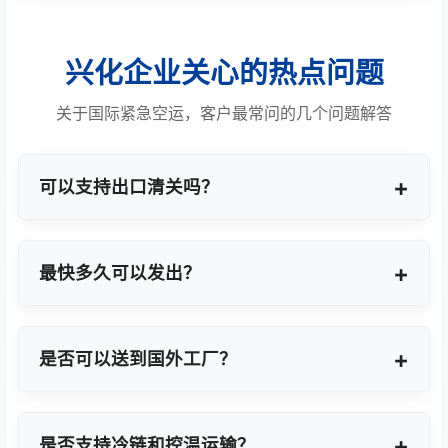
兴化企业关心的热点问题
关于国际紧急空运，客户最常问的几个问题解答
可以支持出口清关吗？
提供商业报关、ATA单证册、手册项下等多种专业出
口模式。
最快多久可以发出？
最快1小时上门提货，当天即可安排航班离境。
是否可以送到国外工厂？
可以，全球200+城市均支持门到门最终派送或指定
地点转运。
是否支持冷链和控温运输？