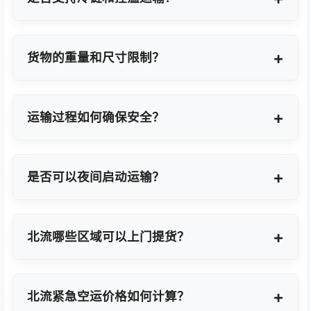
支持，提供GDP标准认证控温箱与全程温度监控方
案。
货物的重量和尺寸限制？
OBC适合单件20KG以内小件，如果超重量可能会拆
分为多个并委派多名OBC专差飞人。我们会更具具体
运输过程如何确保安全？
货物特性推荐最优方案。
我们采用专业包装方案、全程货物保险、实时GPS监
控及专业操作团队，确保货物在运输过程中安全无
是否可以夜间启动运输？
忧。
可以。我们提供7×24小时全天候值班响应，无论白
天或夜晚都能立即启动国际空运任务。
北流哪些区域可以上门提货？
覆盖北流全域及周边工业园区，包括北流经济技术开
发区、高新技术产业开发区等主要制造聚集区。
北流紧急空运价格如何计算？