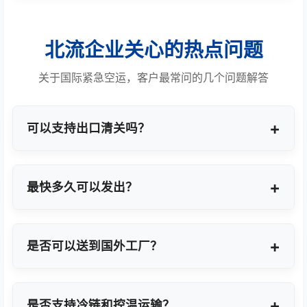
北流企业关心的热点问题
关于国际紧急空运，客户最常问的几个问题解答
可以支持出口清关吗？
提供商业报关、ATA单证册、手册项下等多种专业出
口模式。
最快多久可以发出？
最快1小时上门提货，当天即可安排航班离境。
是否可以送到国外工厂？
可以，全球200+城市均支持门到门最终派送或指定
地点转运。
是否支持冷链和控温运输？