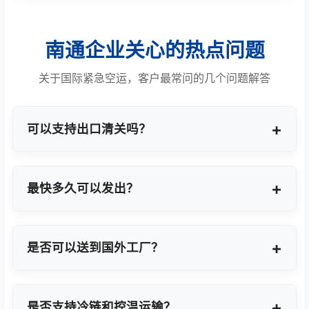
南通企业关心的热点问题
关于国际紧急空运，客户最常问的几个问题解答
可以支持出口清关吗？
提供商业报关、ATA单证册、手册项下等多种专业出
口模式。
最快多久可以发出？
最快1小时上门提货，当天即可安排航班离境。
是否可以送到国外工厂？
可以，全球200+城市均支持门到门最终派送或指定
地点转运。
是否支持冷链和控温运输？