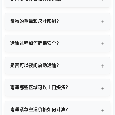
支持，提供GDP标准认证控温箱与全程温度监控方
案。
货物的重量和尺寸限制？
OBC适合单件20KG以内小件，如果超重量可能会拆
分为多个并委派多名OBC专差飞人。我们会更具具体
运输过程如何确保安全？
货物特性推荐最优方案。
我们采用专业包装方案、全程货物保险、实时GPS监
控及专业操作团队，确保货物在运输过程中安全无
是否可以夜间启动运输？
忧。
可以。我们提供7×24小时全天候值班响应，无论白
天或夜晚都能立即启动国际空运任务。
南通哪些区域可以上门提货？
覆盖南通全域及周边工业园区，包括南通经济技术开
发区、高新技术产业开发区等主要制造聚集区。
南通紧急空运价格如何计算？