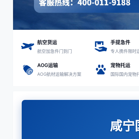
航空货运
手提急件
航空加急件门到门
专人携件限时
AOG运输
宠物托运
AOG航材运输解决方案
国际国内宠物
咸宁