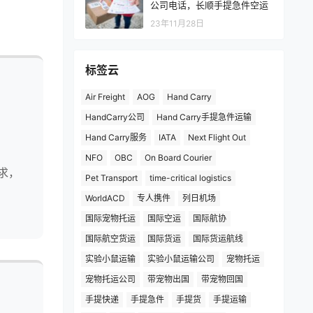
公司电话，长顺手提急件空运
23年11月28日
标签云
Air Freight
AOG
Hand Carry
HandCarry公司
Hand Carry手提急件运输
Hand Carry服务
IATA
Next Flight Out
NFO
OBC
On Board Courier
求，
Pet Transport
time-critical logistics
WorldACD
专人携件
列日机场
国际宠物托运
国际空运
国际航协
国际航空货运
国际货运
国际货运航线
实验小鼠运输
实验小鼠运输公司
宠物托运
宠物托运公司
带宠物出国
带宠物回国
手提快递
手提急件
手提货
手提运输