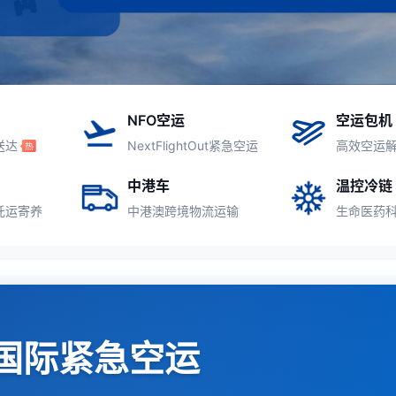
NFO空运
空运包机
送达
NextFlightOut紧急空运
高效空运
中港车
温控冷链
托运寄养
中港澳跨境物流运输
生命医药
国际紧急空运