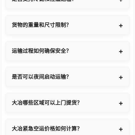
支持，提供GDP标准认证控温箱与全程温度监控方
案。
货物的重量和尺寸限制？
OBC适合单件20KG以内小件，如果超重量可能会拆
分为多个并委派多名OBC专差飞人。我们会更具具体
运输过程如何确保安全？
货物特性推荐最优方案。
我们采用专业包装方案、全程货物保险、实时GPS监
控及专业操作团队，确保货物在运输过程中安全无
是否可以夜间启动运输？
忧。
可以。我们提供7×24小时全天候值班响应，无论白
天或夜晚都能立即启动国际空运任务。
大冶哪些区域可以上门提货？
覆盖大冶全域及周边工业园区，包括大冶经济技术开
发区、高新技术产业开发区等主要制造聚集区。
大冶紧急空运价格如何计算？