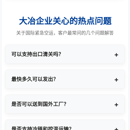
大冶企业关心的热点问题
关于国际紧急空运，客户最常问的几个问题解答
可以支持出口清关吗？
提供商业报关、ATA单证册、手册项下等多种专业出
口模式。
最快多久可以发出？
最快1小时上门提货，当天即可安排航班离境。
是否可以送到国外工厂？
可以，全球200+城市均支持门到门最终派送或指定
地点转运。
是否支持冷链和控温运输？