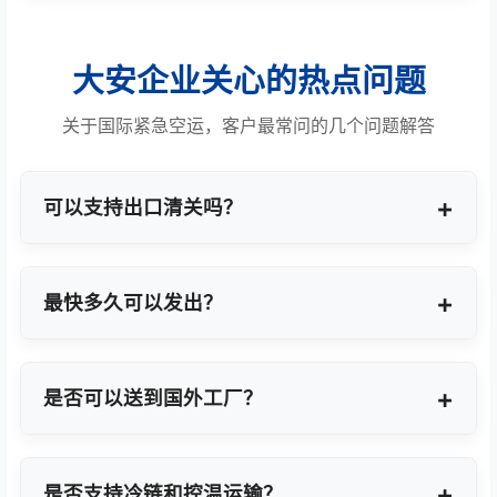
大安企业关心的热点问题
关于国际紧急空运，客户最常问的几个问题解答
可以支持出口清关吗？
提供商业报关、ATA单证册、手册项下等多种专业出
口模式。
最快多久可以发出？
最快1小时上门提货，当天即可安排航班离境。
是否可以送到国外工厂？
可以，全球200+城市均支持门到门最终派送或指定
地点转运。
是否支持冷链和控温运输？