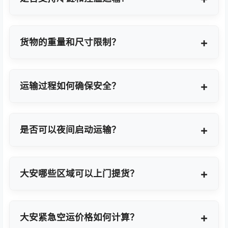
支持，提供GDP标准认证控温箱与全程温度监控方
案。
货物的重量和尺寸限制？
OBC适合单件20KG以内小件，如果超重量可能会拆
分为多个并委派多名OBC专差飞人。我们会更具具体
运输过程如何确保安全？
货物特性推荐最优方案。
我们采用专业包装方案、全程货物保险、实时GPS监
控及专业操作团队，确保货物在运输过程中安全无
是否可以夜间启动运输？
忧。
可以。我们提供7×24小时全天候值班响应，无论白
天或夜晚都能立即启动国际空运任务。
大安哪些区域可以上门提货？
覆盖大安全域及周边工业园区，包括大安经济技术开
发区、高新技术产业开发区等主要制造聚集区。
大安紧急空运价格如何计算？