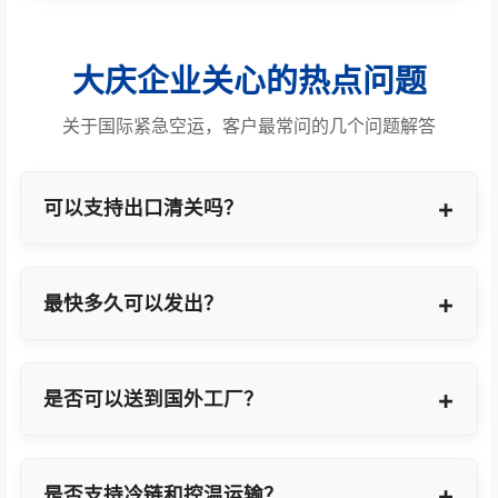
大庆企业关心的热点问题
关于国际紧急空运，客户最常问的几个问题解答
可以支持出口清关吗？
提供商业报关、ATA单证册、手册项下等多种专业出
口模式。
最快多久可以发出？
最快1小时上门提货，当天即可安排航班离境。
是否可以送到国外工厂？
可以，全球200+城市均支持门到门最终派送或指定
地点转运。
是否支持冷链和控温运输？