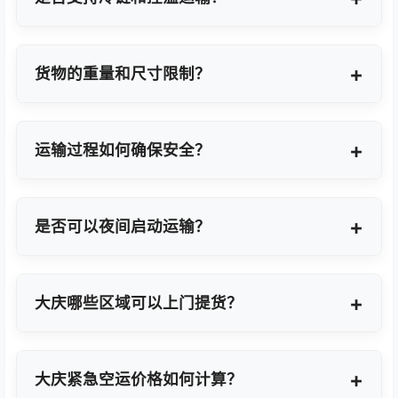
支持，提供GDP标准认证控温箱与全程温度监控方
案。
货物的重量和尺寸限制？
OBC适合单件20KG以内小件，如果超重量可能会拆
分为多个并委派多名OBC专差飞人。我们会更具具体
运输过程如何确保安全？
货物特性推荐最优方案。
我们采用专业包装方案、全程货物保险、实时GPS监
控及专业操作团队，确保货物在运输过程中安全无
是否可以夜间启动运输？
忧。
可以。我们提供7×24小时全天候值班响应，无论白
天或夜晚都能立即启动国际空运任务。
大庆哪些区域可以上门提货？
覆盖大庆全域及周边工业园区，包括大庆经济技术开
发区、高新技术产业开发区等主要制造聚集区。
大庆紧急空运价格如何计算？