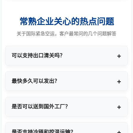
常熟企业关心的热点问题
关于国际紧急空运，客户最常问的几个问题解答
可以支持出口清关吗？
提供商业报关、ATA单证册、手册项下等多种专业出
口模式。
最快多久可以发出？
最快1小时上门提货，当天即可安排航班离境。
是否可以送到国外工厂？
可以，全球200+城市均支持门到门最终派送或指定
地点转运。
是否支持冷链和控温运输？