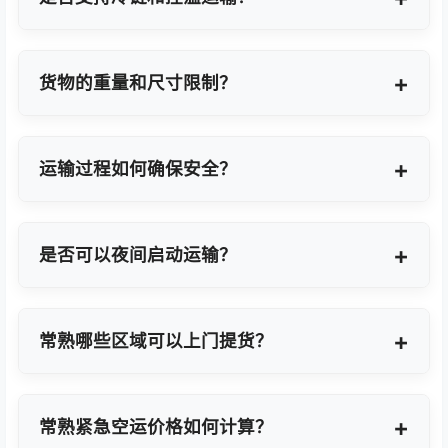
支持，提供GDP标准认证控温箱与全程温度监控方
案。
货物的重量和尺寸限制？
OBC适合单件20KG以内小件，如果超重量可能会拆
分为多个并委派多名OBC专差飞人。我们会更具具体
运输过程如何确保安全？
货物特性推荐最优方案。
我们采用专业包装方案、全程货物保险、实时GPS监
控及专业操作团队，确保货物在运输过程中安全无
是否可以夜间启动运输？
忧。
可以。我们提供7×24小时全天候值班响应，无论白
天或夜晚都能立即启动国际空运任务。
常熟哪些区域可以上门提货？
覆盖常熟全域及周边工业园区，包括常熟经济技术开
发区、高新技术产业开发区等主要制造聚集区。
常熟紧急空运价格如何计算？