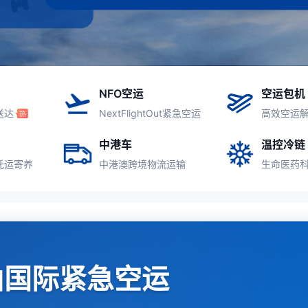
NFO空运
空运包机
送达
NextFlightOut紧急空运
高效空运
中港车
温控冷链
托运寄养
中港澳跨境物流运输
生命医药
山国际紧急空运