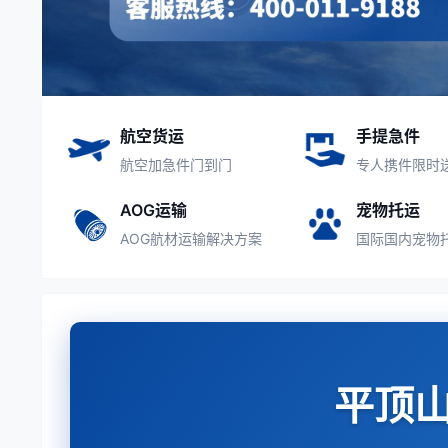
航空货运
手提急件
航空加急件门到门
专人携件限时
AOG运输
宠物托运
AOG航材运输解决方案
国际国内宠物
平顶