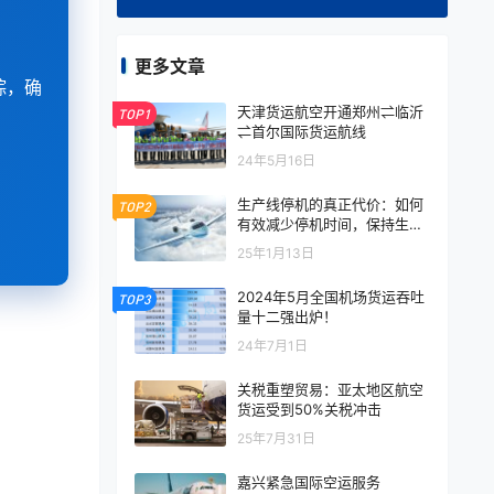
更多文章
踪，确
天津货运航空开通郑州⇌临沂
TOP1
⇌首尔国际货运航线
24年5月16日
生产线停机的真正代价：如何
TOP2
有效减少停机时间，保持生产
持续运转
25年1月13日
2024年5月全国机场货运吞吐
TOP3
量十二强出炉！
24年7月1日
关税重塑贸易：亚太地区航空
货运受到50%关税冲击
25年7月31日
嘉兴紧急国际空运服务