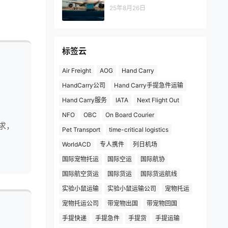
25年8月26日
标签云
Air Freight
AOG
Hand Carry
HandCarry公司
Hand Carry手提急件运输
Hand Carry服务
IATA
Next Flight Out
NFO
OBC
On Board Courier
求，
Pet Transport
time-critical logistics
WorldACD
专人携件
列日机场
国际宠物托运
国际空运
国际航协
国际航空货运
国际货运
国际货运航线
实验小鼠运输
实验小鼠运输公司
宠物托运
宠物托运公司
带宠物出国
带宠物回国
手提快递
手提急件
手提货
手提运输