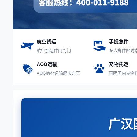
航空货运
手提急件
航空加急件门到门
专人携件限时
AOG运输
宠物托运
AOG航材运输解决方案
国际国内宠物
广汉