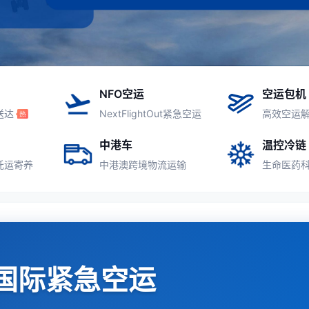
NFO空运
空运包机
送达
NextFlightOut紧急空运
高效空运
中港车
温控冷链
托运寄养
中港澳跨境物流运输
生命医药
国际紧急空运