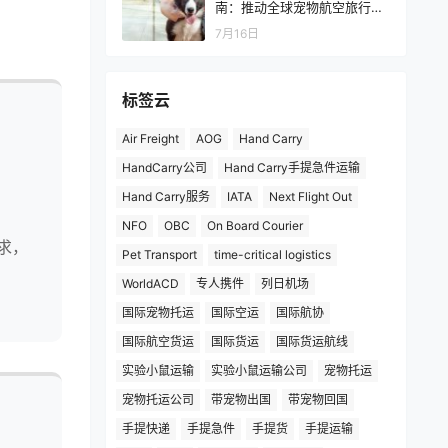
南：推动全球宠物航空旅行更
加安全、透明和标准化
7月16日
标签云
Air Freight
AOG
Hand Carry
HandCarry公司
Hand Carry手提急件运输
Hand Carry服务
IATA
Next Flight Out
NFO
OBC
On Board Courier
求，
Pet Transport
time-critical logistics
WorldACD
专人携件
列日机场
国际宠物托运
国际空运
国际航协
国际航空货运
国际货运
国际货运航线
实验小鼠运输
实验小鼠运输公司
宠物托运
宠物托运公司
带宠物出国
带宠物回国
手提快递
手提急件
手提货
手提运输