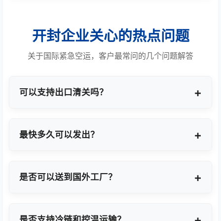
开封企业关心的热点问题
关于国际紧急空运，客户最常问的几个问题解答
可以支持出口清关吗？
提供商业报关、ATA单证册、手册项下等多种专业出
口模式。
最快多久可以发出？
最快1小时上门提货，当天即可安排航班离境。
是否可以送到国外工厂？
可以，全球200+城市均支持门到门最终派送或指定
地点转运。
是否支持冷链和控温运输？