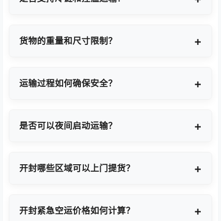
支持，提供GDP标准认证控温箱与全程温度监控方
案。
货物的重量和尺寸限制？
OBC适合单件20KG以内小件，如果超重量可能会拆
分为多个并委派多名OBC专差飞人。我们会更具具体
运输过程如何确保安全？
货物特性推荐最优方案。
我们采用专业包装方案、全程货物保险、实时GPS监
控及专业操作团队，确保货物在运输过程中安全无
是否可以夜间启动运输？
忧。
可以。我们提供7×24小时全天候值班响应，无论白
天或夜晚都能立即启动国际空运任务。
开封哪些区域可以上门提货？
覆盖开封全域及周边工业园区，包括开封经济技术开
发区、高新技术产业开发区等主要制造聚集区。
开封紧急空运价格如何计算？