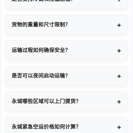
支持，提供GDP标准认证控温箱与全程温度监控方
案。
货物的重量和尺寸限制？
OBC适合单件20KG以内小件，如果超重量可能会拆
分为多个并委派多名OBC专差飞人。我们会更具具体
运输过程如何确保安全？
货物特性推荐最优方案。
我们采用专业包装方案、全程货物保险、实时GPS监
控及专业操作团队，确保货物在运输过程中安全无
是否可以夜间启动运输？
忧。
可以。我们提供7×24小时全天候值班响应，无论白
天或夜晚都能立即启动国际空运任务。
永城哪些区域可以上门提货？
覆盖永城全域及周边工业园区，包括永城经济技术开
发区、高新技术产业开发区等主要制造聚集区。
永城紧急空运价格如何计算？