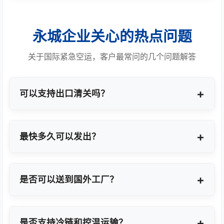
永城企业关心的热点问题
关于国际紧急空运，客户最常问的几个问题解答
可以支持出口清关吗？
提供商业报关、ATA单证册、手册项下等多种专业出
口模式。
最快多久可以发出？
最快1小时上门提货，当天即可安排航班离境。
是否可以送到国外工厂？
可以，全球200+城市均支持门到门最终派送或指定
地点转运。
是否支持冷链和控温运输？