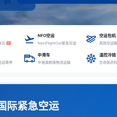
NFO空运
空运包机
送达
NextFlightOut紧急空运
高效空运
中港车
温控冷链
托运寄养
中港澳跨境物流运输
生命医药
国际紧急空运