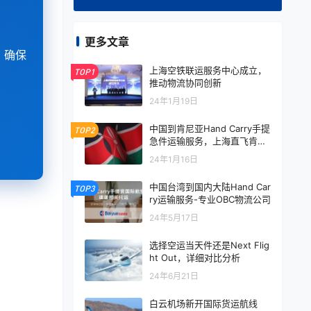
更多文章
，确保
上海空铁联运服务中心成立，
TOP1
推动物流协同创新
24年1月19日
中国到肯尼亚Hand Carry手提
TOP2
急件运输服务，上海直飞肯尼
亚On Board Courier
24年1月16日
中国台湾到国内大陆Hand Car
TOP3
ry运输服务-专业OBC物流公司
24年5月17日
选择空运当天件还是Next Flig
ht Out，详细对比分析
24年6月21日
白云机场新开国际货运航线