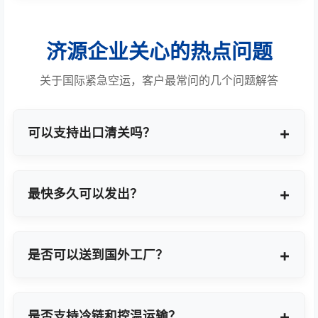
济源企业关心的热点问题
关于国际紧急空运，客户最常问的几个问题解答
可以支持出口清关吗？
提供商业报关、ATA单证册、手册项下等多种专业出
口模式。
最快多久可以发出？
最快1小时上门提货，当天即可安排航班离境。
是否可以送到国外工厂？
可以，全球200+城市均支持门到门最终派送或指定
地点转运。
是否支持冷链和控温运输？