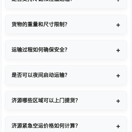
支持，提供GDP标准认证控温箱与全程温度监控方
案。
货物的重量和尺寸限制？
OBC适合单件20KG以内小件，如果超重量可能会拆
分为多个并委派多名OBC专差飞人。我们会更具具体
运输过程如何确保安全？
货物特性推荐最优方案。
我们采用专业包装方案、全程货物保险、实时GPS监
控及专业操作团队，确保货物在运输过程中安全无
是否可以夜间启动运输？
忧。
可以。我们提供7×24小时全天候值班响应，无论白
天或夜晚都能立即启动国际空运任务。
济源哪些区域可以上门提货？
覆盖济源全域及周边工业园区，包括济源经济技术开
发区、高新技术产业开发区等主要制造聚集区。
济源紧急空运价格如何计算？