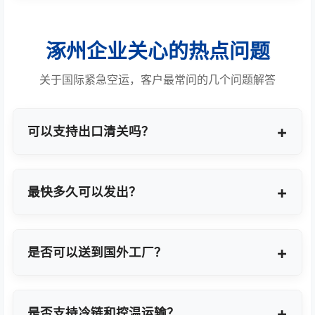
涿州企业关心的热点问题
关于国际紧急空运，客户最常问的几个问题解答
可以支持出口清关吗？
提供商业报关、ATA单证册、手册项下等多种专业出
口模式。
最快多久可以发出？
最快1小时上门提货，当天即可安排航班离境。
是否可以送到国外工厂？
可以，全球200+城市均支持门到门最终派送或指定
地点转运。
是否支持冷链和控温运输？