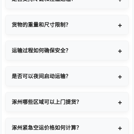
支持，提供GDP标准认证控温箱与全程温度监控方
案。
货物的重量和尺寸限制？
OBC适合单件20KG以内小件，如果超重量可能会拆
分为多个并委派多名OBC专差飞人。我们会更具具体
运输过程如何确保安全？
货物特性推荐最优方案。
我们采用专业包装方案、全程货物保险、实时GPS监
控及专业操作团队，确保货物在运输过程中安全无
是否可以夜间启动运输？
忧。
可以。我们提供7×24小时全天候值班响应，无论白
天或夜晚都能立即启动国际空运任务。
涿州哪些区域可以上门提货？
覆盖涿州全域及周边工业园区，包括涿州经济技术开
发区、高新技术产业开发区等主要制造聚集区。
涿州紧急空运价格如何计算？