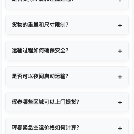
支持，提供GDP标准认证控温箱与全程温度监控方
案。
货物的重量和尺寸限制？
OBC适合单件20KG以内小件，如果超重量可能会拆
分为多个并委派多名OBC专差飞人。我们会更具具体
运输过程如何确保安全？
货物特性推荐最优方案。
我们采用专业包装方案、全程货物保险、实时GPS监
控及专业操作团队，确保货物在运输过程中安全无
是否可以夜间启动运输？
忧。
可以。我们提供7×24小时全天候值班响应，无论白
天或夜晚都能立即启动国际空运任务。
珲春哪些区域可以上门提货？
覆盖珲春全域及周边工业园区，包括珲春经济技术开
发区、高新技术产业开发区等主要制造聚集区。
珲春紧急空运价格如何计算？