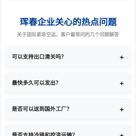
珲春企业关心的热点问题
关于国际紧急空运，客户最常问的几个问题解答
可以支持出口清关吗？
提供商业报关、ATA单证册、手册项下等多种专业出
口模式。
最快多久可以发出？
最快1小时上门提货，当天即可安排航班离境。
是否可以送到国外工厂？
可以，全球200+城市均支持门到门最终派送或指定
地点转运。
是否支持冷链和控温运输？