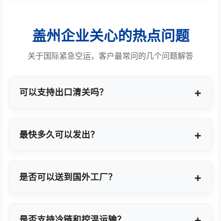
盖州企业关心的热点问题
关于国际紧急空运，客户最常问的几个问题解答
可以支持出口清关吗？
提供商业报关、ATA单证册、手册项下等多种专业出
口模式。
最快多久可以发出？
最快1小时上门提货，当天即可安排航班离境。
是否可以送到国外工厂？
可以，全球200+城市均支持门到门最终派送或指定
地点转运。
是否支持冷链和控温运输？