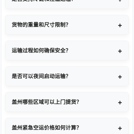
支持，提供GDP标准认证控温箱与全程温度监控方
案。
货物的重量和尺寸限制？
OBC适合单件20KG以内小件，如果超重量可能会拆
分为多个并委派多名OBC专差飞人。我们会更具具体
运输过程如何确保安全？
货物特性推荐最优方案。
我们采用专业包装方案、全程货物保险、实时GPS监
控及专业操作团队，确保货物在运输过程中安全无
是否可以夜间启动运输？
忧。
可以。我们提供7×24小时全天候值班响应，无论白
天或夜晚都能立即启动国际空运任务。
盖州哪些区域可以上门提货？
覆盖盖州全域及周边工业园区，包括盖州经济技术开
发区、高新技术产业开发区等主要制造聚集区。
盖州紧急空运价格如何计算？