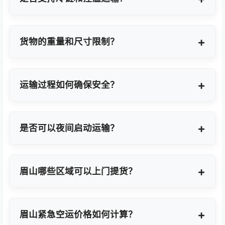
支持，提供GDP标准认证控温箱与全程温度监控方
案。
货物的重量和尺寸限制？
OBC适合单件20KG以内小件，如果超重量可能会拆
分为多个并委派多名OBC专差飞人。我们会更具具体
运输过程如何确保安全？
货物特性推荐最优方案。
我们采用专业包装方案、全程货物保险、实时GPS监
控及专业操作团队，确保货物在运输过程中安全无
是否可以夜间启动运输？
忧。
可以。我们提供7×24小时全天候值班响应，无论白
天或夜晚都能立即启动国际空运任务。
眉山哪些区域可以上门提货？
覆盖眉山全域及周边工业园区，包括眉山经济技术开
发区、高新技术产业开发区等主要制造聚集区。
眉山紧急空运价格如何计算？