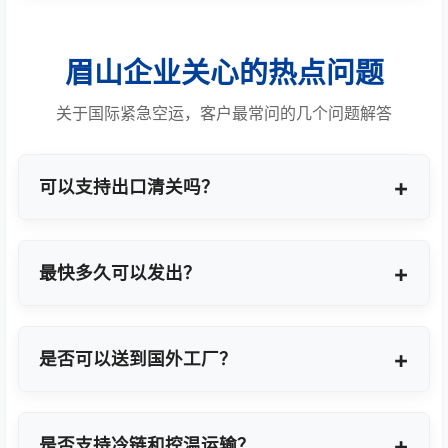
眉山企业关心的热点问题
关于国际紧急空运，客户最常问的几个问题解答
可以支持出口清关吗？
提供商业报关、ATA单证册、手册项下等多种专业出
口模式。
最快多久可以发出？
最快1小时上门提货，当天即可安排航班离境。
是否可以送到国外工厂？
可以，全球200+城市均支持门到门最终派送或指定
地点转运。
是否支持冷链和控温运输？