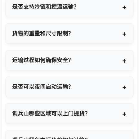
地点转运。
是否支持冷链和控温运输？
支持，提供GDP标准认证控温箱与全程温度监控方
案。
货物的重量和尺寸限制？
OBC适合单件20KG以内小件，如果超重量可能会拆
分为多个并委派多名OBC专差飞人。我们会更具具体
运输过程如何确保安全？
货物特性推荐最优方案。
我们采用专业包装方案、全程货物保险、实时GPS监
控及专业操作团队，确保货物在运输过程中安全无
是否可以夜间启动运输？
忧。
可以。我们提供7×24小时全天候值班响应，无论白
天或夜晚都能立即启动国际空运任务。
调兵山哪些区域可以上门提货？
覆盖调兵山全域及周边工业园区，包括调兵山经济技
术开发区、高新技术产业开发区等主要制造聚集区。