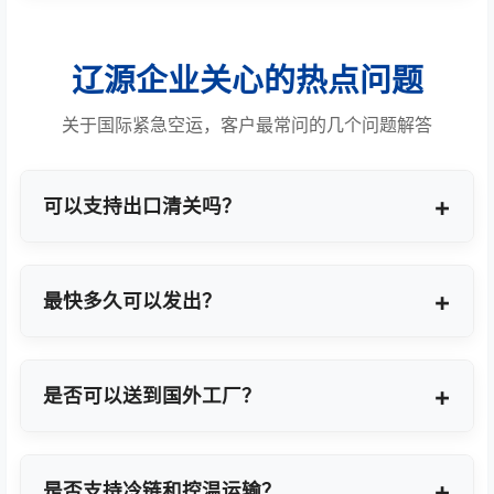
辽源企业关心的热点问题
关于国际紧急空运，客户最常问的几个问题解答
可以支持出口清关吗？
提供商业报关、ATA单证册、手册项下等多种专业出
口模式。
最快多久可以发出？
最快1小时上门提货，当天即可安排航班离境。
是否可以送到国外工厂？
可以，全球200+城市均支持门到门最终派送或指定
地点转运。
是否支持冷链和控温运输？