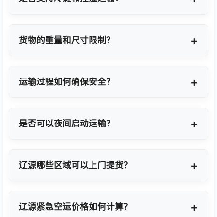
支持，提供GDP标准认证控温箱与全程温度监控方
案。
货物的重量和尺寸限制？
OBC适合单件20KG以内小件，如果超重量可能会拆
分为多个并委派多名OBC专差飞人。我们会更具具体
运输过程如何确保安全？
货物特性推荐最优方案。
我们采用专业包装方案、全程货物保险、实时GPS监
控及专业操作团队，确保货物在运输过程中安全无
是否可以夜间启动运输？
忧。
可以。我们提供7×24小时全天候值班响应，无论白
天或夜晚都能立即启动国际空运任务。
辽源哪些区域可以上门提货？
覆盖辽源全域及周边工业园区，包括辽源经济技术开
发区、高新技术产业开发区等主要制造聚集区。
辽源紧急空运价格如何计算？