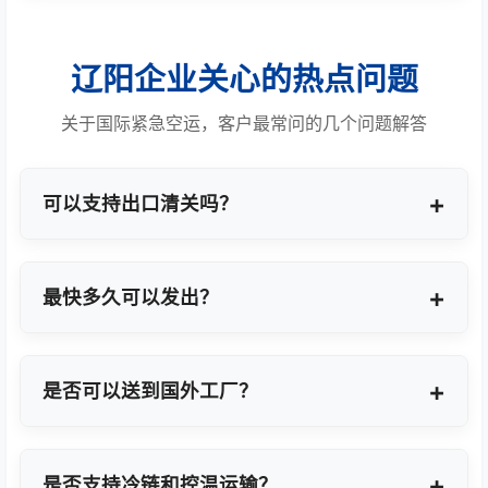
辽阳企业关心的热点问题
关于国际紧急空运，客户最常问的几个问题解答
可以支持出口清关吗？
提供商业报关、ATA单证册、手册项下等多种专业出
口模式。
最快多久可以发出？
最快1小时上门提货，当天即可安排航班离境。
是否可以送到国外工厂？
可以，全球200+城市均支持门到门最终派送或指定
地点转运。
是否支持冷链和控温运输？