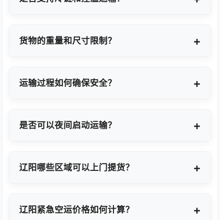
支持，提供GDP标准认证控温箱与全程温度监控方
案。
货物的重量和尺寸限制？
OBC适合单件20KG以内小件，如果超重量可能会拆
分为多个并委派多名OBC专差飞人。我们会更具具体
运输过程如何确保安全？
货物特性推荐最优方案。
我们采用专业包装方案、全程货物保险、实时GPS监
控及专业操作团队，确保货物在运输过程中安全无
是否可以夜间启动运输？
忧。
可以。我们提供7×24小时全天候值班响应，无论白
天或夜晚都能立即启动国际空运任务。
辽阳哪些区域可以上门提货？
覆盖辽阳全域及周边工业园区，包括辽阳经济技术开
发区、高新技术产业开发区等主要制造聚集区。
辽阳紧急空运价格如何计算？