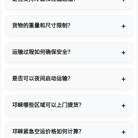
支持，提供GDP标准认证控温箱与全程温度监控方
案。
货物的重量和尺寸限制？
OBC适合单件20KG以内小件，如果超重量可能会拆
分为多个并委派多名OBC专差飞人。我们会更具具体
运输过程如何确保安全？
货物特性推荐最优方案。
我们采用专业包装方案、全程货物保险、实时GPS监
控及专业操作团队，确保货物在运输过程中安全无
是否可以夜间启动运输？
忧。
可以。我们提供7×24小时全天候值班响应，无论白
天或夜晚都能立即启动国际空运任务。
邛崃哪些区域可以上门提货？
覆盖邛崃全域及周边工业园区，包括邛崃经济技术开
发区、高新技术产业开发区等主要制造聚集区。
邛崃紧急空运价格如何计算？