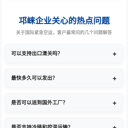
邛崃企业关心的热点问题
关于国际紧急空运，客户最常问的几个问题解答
可以支持出口清关吗？
提供商业报关、ATA单证册、手册项下等多种专业出
口模式。
最快多久可以发出？
最快1小时上门提货，当天即可安排航班离境。
是否可以送到国外工厂？
可以，全球200+城市均支持门到门最终派送或指定
地点转运。
是否支持冷链和控温运输？