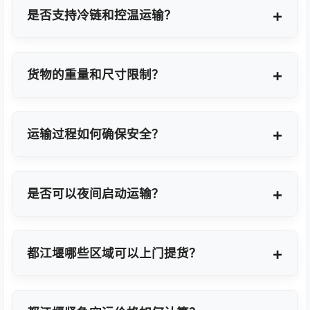
地点转运。
是否支持冷链和控温运输？
支持，提供GDP标准认证控温箱与全程温度监控方
案。
货物的重量和尺寸限制？
OBC适合单件20KG以内小件，如果超重量可能会拆
分为多个并委派多名OBC专差飞人。我们会更具具体
运输过程如何确保安全？
货物特性推荐最优方案。
我们采用专业包装方案、全程货物保险、实时GPS监
控及专业操作团队，确保货物在运输过程中安全无
是否可以夜间启动运输？
忧。
可以。我们提供7×24小时全天候值班响应，无论白
天或夜晚都能立即启动国际空运任务。
都江堰哪些区域可以上门提货？
覆盖都江堰全域及周边工业园区，包括都江堰经济技
术开发区、高新技术产业开发区等主要制造聚集区。