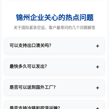
锦州企业关心的热点问题
关于国际紧急空运，客户最常问的几个问题解答
可以支持出口清关吗？
提供商业报关、ATA单证册、手册项下等多种专业出
口模式。
最快多久可以发出？
最快1小时上门提货，当天即可安排航班离境。
是否可以送到国外工厂？
可以，全球200+城市均支持门到门最终派送或指定
地点转运。
是否支持冷链和控温运输？