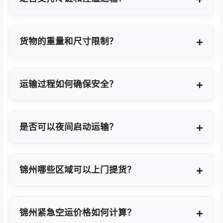
支持，提供GDP标准认证控温箱与全程温度监控方
案。
货物的重量和尺寸限制？
OBC适合单件20KG以内小件，如果超重量可能会拆
分为多个并委派多名OBC专差飞人。我们会更具具体
运输过程如何确保安全？
货物特性推荐最优方案。
我们采用专业包装方案、全程货物保险、实时GPS监
控及专业操作团队，确保货物在运输过程中安全无
是否可以夜间启动运输？
忧。
可以。我们提供7×24小时全天候值班响应，无论白
天或夜晚都能立即启动国际空运任务。
锦州哪些区域可以上门提货？
覆盖锦州全域及周边工业园区，包括锦州经济技术开
发区、高新技术产业开发区等主要制造聚集区。
锦州紧急空运价格如何计算？