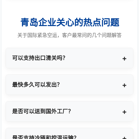
青岛企业关心的热点问题
关于国际紧急空运，客户最常问的几个问题解答
可以支持出口清关吗？
提供商业报关、ATA单证册、手册项下等多种专业出
口模式。
最快多久可以发出？
最快1小时上门提货，当天即可安排航班离境。
是否可以送到国外工厂？
可以，全球200+城市均支持门到门最终派送或指定
地点转运。
是否支持冷链和控温运输？