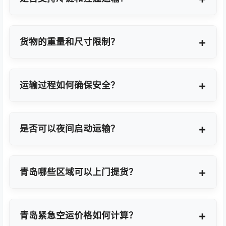
支持，提供GDP标准认证控温箱与全程温度监控方
案。
货物的重量和尺寸限制？
OBC适合单件20KG以内小件，如果超重量可能会拆
分为多个并委派多名OBC专差飞人。我们会更具具体
运输过程如何确保安全？
货物特性推荐最优方案。
我们采用专业包装方案、全程货物保险、实时GPS监
控及专业操作团队，确保货物在运输过程中安全无
是否可以夜间启动运输？
忧。
可以。我们提供7×24小时全天候值班响应，无论白
天或夜晚都能立即启动国际空运任务。
青岛哪些区域可以上门提货？
覆盖青岛全域及周边工业园区，包括青岛经济技术开
发区、高新技术产业开发区等主要制造聚集区。
青岛紧急空运价格如何计算？