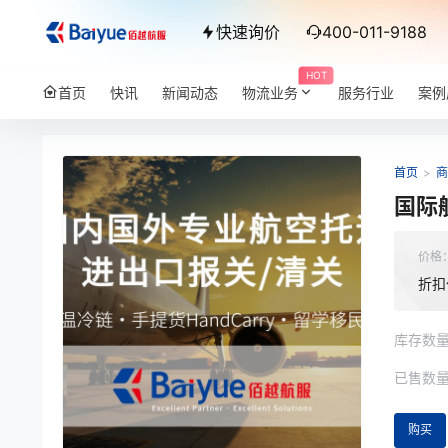
快速询价
400-011-9188
HOT
首页
快讯
新闻动态
物流业务
服务行业
案例
首页
>
商
国际
价格
折扣
库存数
已售数
购买