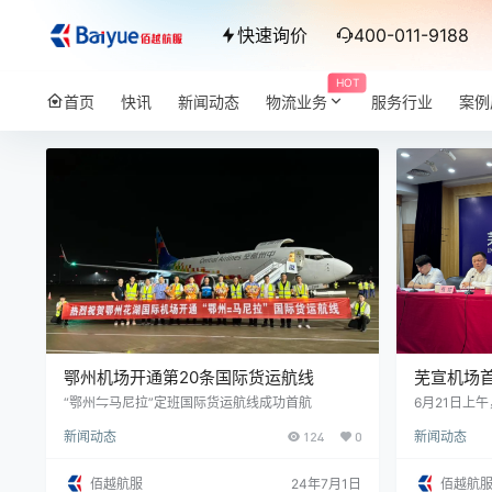
快速询价
400-011-9188
HOT
首页
快讯
新闻动态
物流业务
服务行业
案例
鄂州机场开通第20条国际货运航线
芜宣机场
“鄂州⇋马尼拉”定班国际货运航线成功首航
6月21日上
发布会，官
新闻动态
124
0
新闻动态
“芜湖=河内
3月18日，
理办公室关
佰越航服
24年7月1日
佰越航
的复函》，