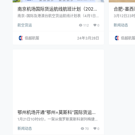
南京机场国际货运航线航班计划（2024
合肥-墨
年4月）
南京-国际及港澳台航空货运航线计划表（4月1日~
3月12日23
4月30日） 2024年4月南京禄口国际机场国际货运
货机航班顺
航空货运
112
0
新闻动态
航线航班计划统计表 以上信息仅供参考，具体以航
航线顺利开
班实际执飞情况为准
机场开通的
条洲际航线。
佰越航服
24年3月28日
佰越航
成为中国企
拉美地区人
场，且拥有
为全球供应
鄂州机场开通“鄂州=莫斯科”国际货运航
线
1月21日10时9分，一架从俄罗斯莫斯科谢列梅捷沃
国际机场起飞的波音757飞机，顺利在鄂州花湖机
新闻动态
70
0
场降落，4个小时后，它携带30吨普货返回莫斯
科，标志着鄂州花湖机场“鄂州=莫斯科”全货运航线