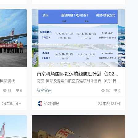
进一步促进作用。 截至目前，白云机场国际货运航
线覆盖了亚洲、欧洲、北美洲、南美洲、非洲、大
洋洲六大洲。物流公司将持续织密欧…
南京机场国际货运航线航班计划（2024
年6月）
入国际航线
南京-国际及港澳台航空货运航线计划表（6月1日~
6月30日） 2024年6月南京港国际货运航线航班计
88
0
航空货运
54
0
划及执行统计表 以上信息仅供参考，具体以航班实
际执飞情况为准
24年6月4日
佰越航服
24年5月31日