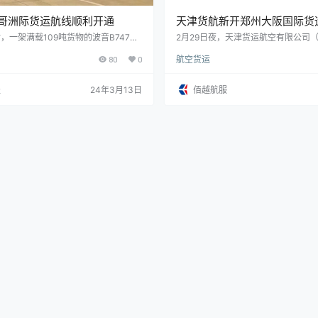
西哥洲际货运航线顺利开通
天津货航新开郑州大阪国际货
时，一架满载109吨货物的波音B747全
2月29日夜，天津货运航空有限公司
利起飞，标志着合肥至墨西哥国际货运
天津货运航空）B737全货机满载电
80
0
航空货运
通，该航线由卡利塔航空执飞，是合肥
郑国际机场起飞，直达大阪关西国际
首条拉美航线，也是今年新开通的第一
着天津货运航空郑州=大阪国际货运
 作为全球重要新兴市场，拉美地区正
通。该航线的开通为中日两国提供了
服
24年3月13日
佰越航服
业海外拓展的新目标市场。墨西哥作为
空中新通道，促进了两地间货物往来
口最多的国家之一，具有庞大的消费市
据悉，该航班计划每周执行两班，后
较为完整且多样化的工业体系，正在成
效率，逐步加密至每周三到四班，与
链的重要部分。此次合肥至墨…
曼谷、郑州=南通等航线形成交互通道