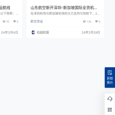
运航线
山东航空新开深圳-新加坡国际全货机航
线
（以下简称：
在深圳机场与新加坡机场的大力支持与协助下，20
商货物从郑州新
24年2月27日23点05分，山东航空深圳-新加坡定
92
0
航空货运
136
0
机场，这标志
期国际全货机航线首飞航班由深圳宝安机场顺利起
航线正式开
飞，运载近14吨货物飞往新加坡樟宜机场。次日早
快捷、通畅的
8点15分，返程航班在深圳宝安机场平稳落地。 根
24年3月4日
佰越航服
24年2月29日
及经贸合作。
据航班计划，深圳-新加坡定期国际全货机航线每周
期将提高货运
执飞4班，定期执飞后预计可实现年货运吞吐量30
现有的郑州=
00吨，主要货源为鲜活产品、电商货及一般贸易货
，进一步…
等。该航线新加坡回程舱位由…
获取
报价