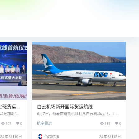
定班货运航
白云机场新开国际货运航线
州⇌芝加哥”货
6月7日，随着首班货机顺利从白云机场起飞，土耳
机执飞。
其麦纳古货运航空正式开通广州=伊斯坦布尔货运
107
0
航空货运
118
0
航线。该航线由A330-300F机型执飞，首航装载
货物61吨，主要以跨境电商货物为主。 此次航线的
顺利开通，将极大拓宽广州面向欧洲国家的空中运
24年6月19日
佰越航服
24年6月12日
输通道，对广州深度融入共建“一带一路”倡议具有