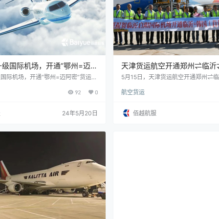
升级国际机场，开通“鄂州=迈阿
天津货运航空开通郑州⇌临沂
线
货运航线
国际机场，开通“鄂州=迈阿密”货运航
5月15日，天津货运航空开通郑州⇌
日，经中国民用航空局批复，鄂州花湖机
际货运航线，由B737-800F全货机
92
0
航空货运
名为“鄂州花湖国际机场”，有利于推
升国际货运枢纽地位。今年3月19
批复同意湖北鄂州花湖机场对外开放，
服
24年5月20日
佰越航服
湖北鄂州花湖机场航空口岸通过国家验
日，民航局批复鄂州花湖机场更名为鄂
场。 截至目前，鄂州花湖国际机场累
国际货运航线（连通1…