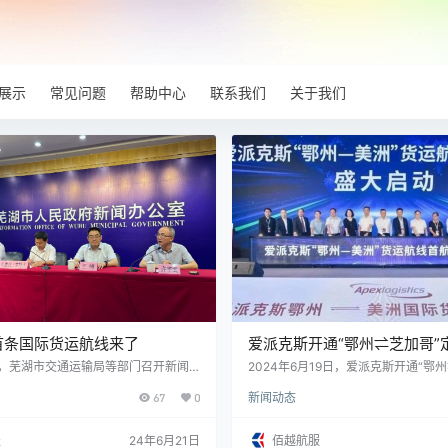
展示
常见问题
帮助中心
联系我们
关于我们
首条国际货运航线来了
爱派克斯开通“鄂州⇌芝加哥”
线
午，芜湖市交通运输局等部门召开新闻
2024年6月19日，爱派克斯开通“鄂
宣芜湖航空货运枢纽首条国际货运航线
运航线，由阿特拉斯航空B747F全货
67
0
新闻动态
”定于6月28日正式开通。 据介绍：今年
国家口岸管理办公室下发《国家口岸管
于同意安徽芜宣机场临时开放货运功能
服
24年6月21日
佰越航服
同意安徽芜宣机场临时开放开展货运业