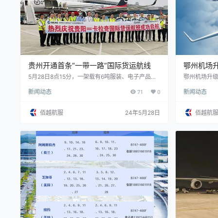
贵州开通首条“一带一路”国际货运航线
鄂州机场
密”货运航
5月28日8点15分，一架载有6吨服装、电子产品等
鄂州机场升级
商品的全货机在贵阳龙洞堡国际机场顺利起飞，将
线 5月15
新闻动态
71
0
新闻动态
在近6小时后抵达巴基斯坦第一大城市卡拉奇。随
场名称正式更
后，该架飞机将装满来自巴基斯坦的青蟹返回贵
动鄂州机场提
阳。这是贵州到巴基斯坦的首条空中航线，也是贵
日，国务院
佰越航服
24年5月28日
佰越航
州首条“一带一路”国际货运航线。 该航线直通共建
4月29日，
“一带一路”国家的重要城市——卡拉奇，计划每周
收，5月15
二、四、五3个班次，预计可为贵阳往返卡拉奇提
州花湖国际机
供超150吨的航空运力。航线的开通有利…
计开通17条