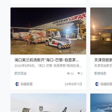
务，芜宣机
国际航线、航
空管局正式批
海口美兰机场新开“海口-巴黎-伯恩茅斯”
天津货航
第五航权货运航线
2024年6月8日，“海口-巴黎-伯恩茅斯”航线在海口
天津货运航空
美兰国际机场（以下简称美兰机场）首航。这是美
货运航线
航空货运
64
0
新闻动态
兰机场今年以来开通的第三条第五航权货运航线，
也是海南自贸港累计运营的第五条第五航权货运航
线，进一步满足远程洲际高时效性物流需求，为海
佰越航服
24年6月11日
佰越航
南自贸港拓宽对外贸易合作通道注入新动能。据了
解，第五航权指一个国家的航空公司在经营某条国
际航线的同时，获得在第三国经停并载运货物的权
利，意味着航空公司可以在三个国家之间自…