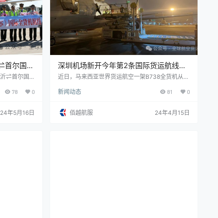
⇌首尔国际
深圳机场新开今年第2条国际货运航线，
货运航线通航点达到60个
临沂⇌首尔国
近日，马来西亚世界货运航空一架B738全货机从深
执飞。
圳机场飞往古晋，这是深圳机场今年新开的第2条国
78
0
新闻动态
81
0
际货运航线。该航线开通后，深圳机场国内外货运
航线通航点达到60个，“全球123快货物流圈”打造
初见规模，为深圳加快建设具有全球重要影响力的
24年5月16日
佰越航服
24年4月15日
物流中心和地区经济社会发展提供了支撑和动力。
深圳往返东南亚货运航班每周100架次 据了解，古
晋是马来西亚砂拉越州首府，也是东马来西亚最大
的城市。该航线每周出港3班，每…