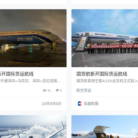
场随即开展国际货站项目建设，并启动
路申报工作； 4月26日，收到民航局
复文件；6月上旬，飞…
新开国际货运航线
国货航新开国际货运航线
开通深圳=马尼拉、深圳=克拉克国际
国货航首架空客A330全货机正式投
96
0
航空货运
服
24年6月6日
佰越航服