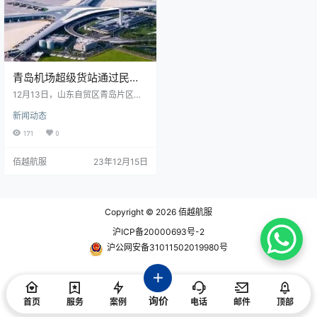
大力支持下，建立了高层顶格协
调、“一机一策”的保障方案。…
青岛机场超级货站通过民航
评估
12月13日，山东自贸区青岛片区航
空物流超级货站（以下简称：青岛
新闻动态
机场超级货站）通过民航专家组综
合性评估，标志着青岛机场国内领
171
0
先的“ 区港联动 ”航空物流服务保障
体系建成，青岛空港率先在华东地
佰越航服
23年12月15日
区实现安检前置模式。 青岛机场超
级货站位于西海岸新区，距离青岛
港北港500米，由青岛机场集团会同
青岛西海岸新区保税物流中心有限
公司，在民航华东局、青岛市口岸
Copyright © 2026
佰越航服
办、青岛海关、青岛市公安局的大
力支持和指导下，按照民航…
沪ICP备20000693号-2
沪公网安备31011502019980号
询价
首页
服务
案例
电话
邮件
顶部