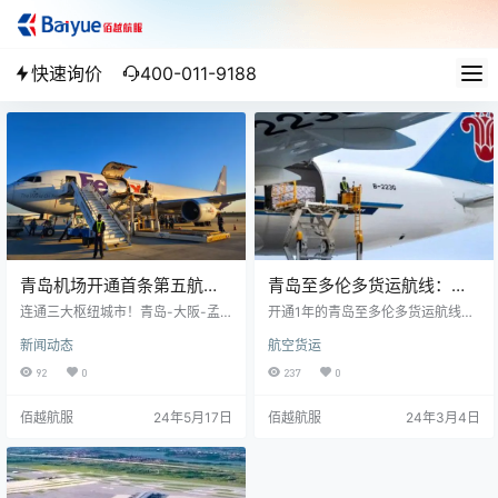
快速询价
400-011-9188
青岛机场开通首条第五航权
青岛至多伦多货运航线：北
货运航线
方唯一中加航空货运通道
连通三大枢纽城市！青岛-大阪-孟
开通1年的青岛至多伦多货运航线累
菲斯货运航线正式开通
计执飞航班490架次，运输货邮2.5
新闻动态
航空货运
万吨，现已成为我国北方地区唯一
常态化运营的中加航空货运通道，
92
0
237
0
为增进我市对外经贸往来以及中加
跨境贸易便利化做出了积极贡献。 2
佰越航服
24年5月17日
佰越航服
24年3月4日
023年3月1日，青岛至多伦多货运
航线开通，这是国有大型骨干航司
首次在青岛开通货运航线。一年
来，青岛机场与南航物流以精品货
运航线为培育方向，在机场海关的