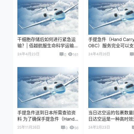
干细胞存储后如何进行紧急运
手提急件（Hand Carry
输？| 佰越航服生命科学运输
OBC）服务完全可以
指南 干细胞（Stem Cells）常
和赠品的运输，但需要
24年4月23日
24年4月26日
0
161
用于再生医学、免疫治疗、科
物性质、目的地要求和
研…
规来…
手提急件送到日本所需查验资
当日达空运的包裹数量
料 为了确保手提急件（Hand
日达空运是一种高时效
Carry）顺利通过日本海关及
务，旨在当天将货物从
25年11月26日
24年2月23日
0
56
相关监管部门的检查，需提前
送达目的地，适用于紧