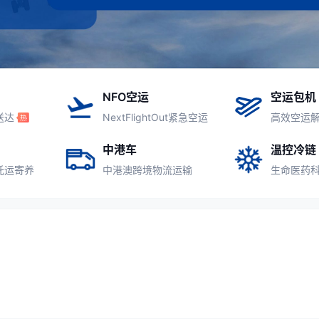
NFO空运
空运包机
送达
NextFlightOut紧急空运
高效空运
中港车
温控冷链
托运寄养
中港澳跨境物流运输
生命医药