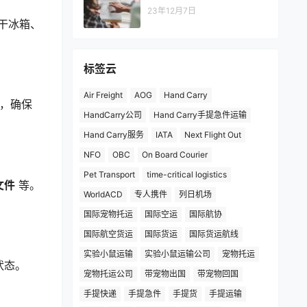
23年12月7日
干冰箱、
标签云
Air Freight
AOG
Hand Carry
，确保
HandCarry公司
Hand Carry手提急件运输
Hand Carry服务
IATA
Next Flight Out
NFO
OBC
On Board Courier
Pet Transport
time-critical logistics
文件
等。
WorldACD
专人携件
列日机场
国际宠物托运
国际空运
国际航协
国际航空货运
国际货运
国际货运航线
实验小鼠运输
实验小鼠运输公司
宠物托运
状态。
宠物托运公司
带宠物出国
带宠物回国
手提快递
手提急件
手提货
手提运输