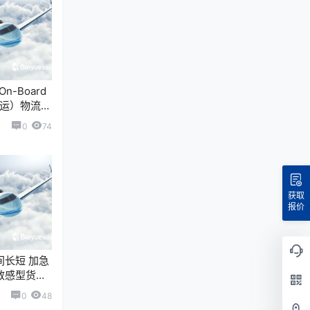
n-Board
货空运）物流公
分析。这个
0
74
…
获取
报价
长短 加急
敏感型货物
服务，适用
0
48
、精密零