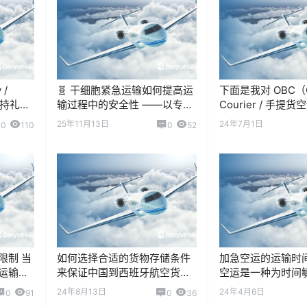
 /
🧬 干细胞紧急运输如何提高运
下面是我对 OBC（O
支持礼品
输过程中的安全性 ——以专业
Courier / 手提
根据货
温控与实时监测技术，保障每
司未来业绩展望 的
25年11月13日
24年7月1日
0
110
0
52
航空法
一个生命样本的…
行业虽然属于细分
限制 当
如何选择合适的货物存储条件
加急空运的运输时间
运输服
来保证中国到西班牙航空货运
空运是一种为时间
发货地
中的货物质量？
提供的高时效运输
24年8月13日
24年4月6日
0
91
0
36
急文
于紧急文件、芯片