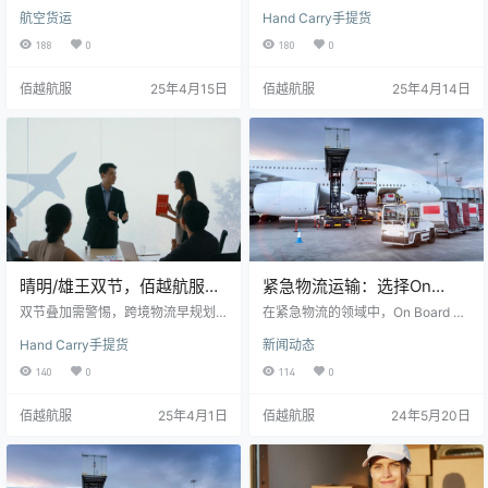
团聚的时刻，也为物流行业带来了
要。随着全球供应链日益复杂和不
航空货运
Hand Carry手提货
不少挑战。随着欧洲、香港、南非
确定性不断增加，确保关键零部件
以及部分东欧国家陆续迎来复活节
的及时送达已成为维持生产线高效
188
0
180
0
假期，许多地区将面临全日或部分
运转的重要保障。面对潜在的供应
停工状态，对货运、通关及空运等
链中断，企业必须依靠灵活、高效
佰越航服
25年4月15日
佰越航服
25年4月14日
环节产生直接影响。因此，对于需
的紧急物流解决方案，以降低风险
要在假期期间或前后发运紧急货物
并避免生产停滞。 紧急物流的重要
的企业来说，提前规划显得尤为关
性 汽车生产中，零部件的供应中断
键。 复活节假期对物流的影响 复活
可能直接导致生产线停摆，给企业
节期间，各国陆续放假，主要涉及
带来巨大的经济损失。因此，企业
以下情况： 欧洲主要国家：在4月1
需要快速响应，确保关键零部件能
8日的“耶稣受难日”和4月21日…
够迅速送达现场。有效的紧急物流
不仅能最…
晴明/雄王双节，佰越航服
紧急物流运输：选择On
7*24小时OBC/NFO紧急物
Board Courier还是Next
双节叠加需警惕，跨境物流早规划
在紧急物流的领域中，On Board Co
流响应预案
值此中国传统清明节（4月4-6日）
Flight Out？
urier（OBC）和Next Flight Out（N
Hand Carry手提货
新闻动态
与越南雄王节（4月7日）双节交汇
FO）都是备受推崇的运输方式。然
之际，跨境物流将面临区域性运营
而，每种方式都有其独特的优点和
140
0
114
0
调整。尽管海关与物流节点保持基
适用场景，选择合适的方案往往需
础运转，但受节日前后出货高峰及
要根据具体情况权衡利弊。 Next Fli
佰越航服
25年4月1日
佰越航服
24年5月20日
人员轮值影响，中越跨境通道预计
ght Out（NFO） NFO简而言之，即
出现24-48小时递送延迟风险。 关
是将您的货物安排在下一趟可用的
键节点提醒 中国清明节：4月4日-6
航班上进行运输。这种服务依赖于
日（周五至周日） 越南雄王节：4月
商业航空公司的专业处理能力，能
7日（周日） 佰越航服定制化解决方
够确保货物得到快速而安全的运