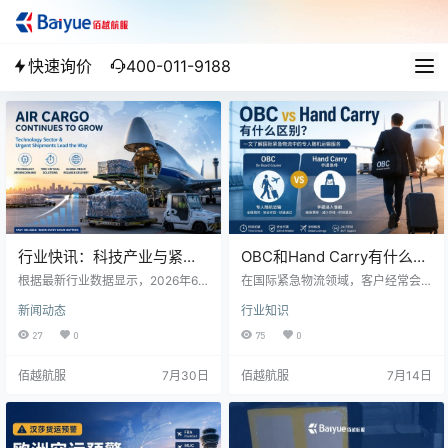
快速询价
400-011-9188
行业快讯：科技产业与紧急
OBC和Hand Carry有什么区
货运需求推动6月航空货运市
别？一文了解国际紧急物流
根据最新行业数据显示，2026年6
在国际紧急物流领域，客户经常会
场增长
月全球航空货运市场继续保持增长
中的专人随机运输服务
听到两个词： OBC（On Board Cou
新闻动态
行业知识
态势，其中科技产品运输需求以及
rier，专人随机运输） 和 Hand Carr
时效性要求较高的紧急货物成为推
y（手提急件） 很多客户甚至部分物
27
0
75
0
动市场发展的重要因素。 随着全球
流从业者会认为： OBC就是Hand C
科技产业持续扩张，半导体、电子
arry，Hand Carry就是OBC。 实际
佰越航服
7月30日
佰越航服
7月14日
设备、人工智能相关硬件以及高价
上，两者虽然关系非常密切，但并
值制造产品的国际运输需求不断增
不是完全相同的概念。 简单来说：
加。由于此类货物通常具有货值
OBC是一种完整的紧急物流服务模
高、供应链周期短、交付要求严格
式，而Hand Carry是OBC最常见的
等特点，航空运输成为企业保障生
一种执行方式。 …