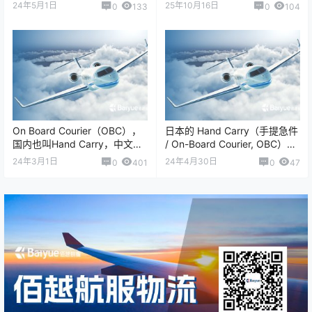
OBC）空运 时，确实有客户会
线特点，提升时效与安全性 在
24年5月1日
25年10月16日
0
133
0
104
提出&…
全球经济高…
On Board Courier（OBC），
日本的 Hand Carry（手提急件
国内也叫Hand Carry，中文通
/ On-Board Courier, OBC）空
常被翻译为“手提急件&rdq…
运服务 通常用于企业应急件、
24年3月1日
24年4月30日
0
401
0
47
生…