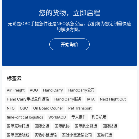
您的货物，立即启程
无论是OBC手提急件还是NFO紧急空运，我们将为您定制最快速
的解决方案。
开始询价
标签云
Air Freight
AOG
Hand Carry
HandCarry公司
Hand Carry手提急件运输
Hand Carry服务
IATA
Next Flight Out
NFO
OBC
On Board Courier
Pet Transport
time-critical logistics
WorldACD
专人携件
列日机场
国际宠物托运
国际空运
国际航协
国际航空货运
国际货运
国际货运航线
实验小鼠运输
实验小鼠运输公司
宠物托运