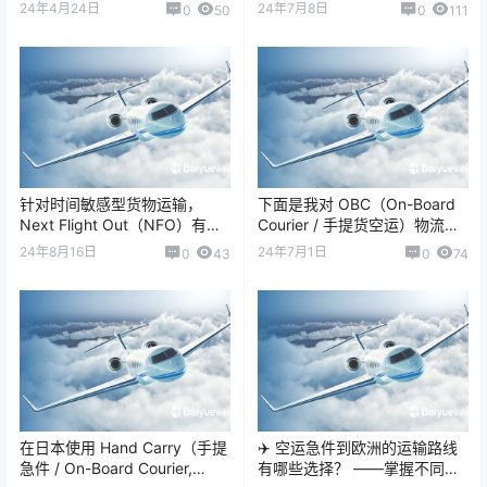
同？ 核心区别：速度、流程、
方式与适用场景 国际航空货运
24年4月24日
24年7月8日
0
50
0
111
服务等级、可靠性。 手提急件
是全球化供应链…
属…
针对时间敏感型货物运输，
下面是我对 OBC（On-Board
Next Flight Out（NFO）有哪
Courier / 手提货空运）物流公
些替代方案？ 对于AOG航材、
司未来业绩展望 的分析。这个
24年8月16日
24年7月1日
0
43
0
74
汽车停线件、半导体芯片…
行业虽然属于细分…
在日本使用 Hand Carry（手提
✈️ 空运急件到欧洲的运输路线
急件 / On-Board Courier,
有哪些选择？ ——掌握不同航