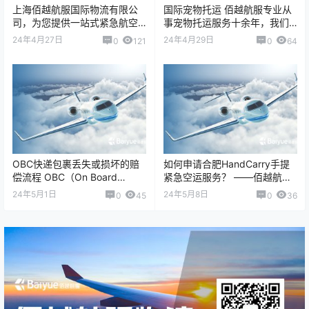
上海佰越航服国际物流有限公
国际宠物托运 佰越航服专业从
司，为您提供一站式紧急航空
事宠物托运服务十余年，我们
货运服务：国际/国内紧急航空
积累了大量的国际宠物托运服
24年4月27日
24年4月29日
0
121
0
64
货运、On Board Courier/…
务经验，不管您是宠物出国、
宠物回国，或者…
OBC快递包裹丢失或损坏的赔
如何申请合肥HandCarry手提
偿流程 OBC（On Board
紧急空运服务？ ——佰越航服
Courier）快递以专人随身携带
（Baiyue Logistics…
24年5月1日
24年5月8日
0
45
0
36
货物、快速送达为核心特点…