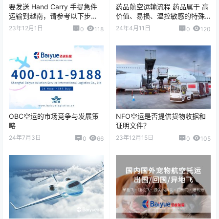
要发送 Hand Carry 手提急件
药品航空运输流程 药品属于 高
运输到越南，请参考以下步
价值、易损、温控敏感的特殊
骤： 1. 选择一家靠谱的 Hand
货物，在空运过程中需要严格
23年12月1日
24年4月11日
0
118
0
120
Carry 服务快递…
遵守运输规范，以确保药品质
量和安全。 …
OBC空运的市场竞争与发展策
NFO空运是否提供货物收据和
略
证明文件？
24年7月3日
23年12月15日
0
66
0
105