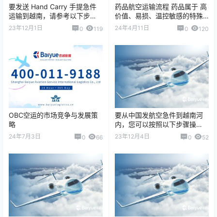
要发送 Hand Carry 手提急件
药品航空运输流程 药品属于 高
运输到越南，请参考以下步
价值、易损、温控敏感的特殊
骤： 1. 选择一家靠谱的 Hand
货物，在空运过程中需要严格
23年12月1日
24年4月11日
0
119
0
120
Carry 服务快递…
遵守运输规范，以确保药品质
量和安全。 …
OBC空运的市场竞争与发展策
要从中国发航空急件到越南河
略
内，您可以按照以下步骤操
作： 1.选择快递公司 确定一家
24年7月3日
23年12月4日
0
66
0
52
提供国际空运服务的快递公
司。上海佰越航…