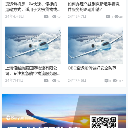
货运包机是一种快速、便捷的
如何办理乌兹别克斯坦手提急
运输方式，适用于大宗货物或
件服务的退运申请？
者特殊货物的运输需求。货运
24年4月6日
24年5月7日
0
52
0
48
包机的运费主要取决于货物的
重量、体积、运输…
上海佰越航服国际物流有限公
OBC空运如何做好安全防范
司，专注紧急航空物流服务服
务10+年，我们的主营业务涵盖
24年7月1日
24年7月5日
0
67
0
107
了国际/国内紧急航空货运、On
Boa…