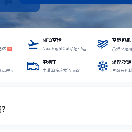
NFO空运
空运包机
送达
NextFlightOut紧急空运
高效空运
中港车
温控冷链
托运寄养
中港澳跨境物流运输
生命医药
明？