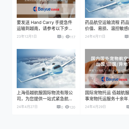
要发送 Hand Carry 手提急件
药品航空运输流程 药品
运输到越南，请参考以下步
价值、易损、温控敏感
骤： 1. 选择一家靠谱的 Hand
货物，在空运过程中需
23年12月1日
24年4月11日
0
117
Carry 服务快递…
遵守运输规范，以确保
量和安全。 …
上海佰越航服国际物流有限公
国际宠物托运 佰越航
司，为您提供一站式紧急航空
事宠物托运服务十余年
货运服务：国际/国内紧急航空
积累了大量的国际宠物
24年4月27日
24年4月29日
0
120
货运、On Board Courier/…
务经验，不管您是宠物
宠物回国，或者…