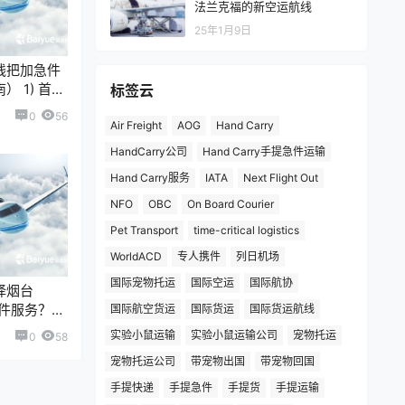
法兰克福的新空运航线
25年1月9日
线把加急件
 1) 首要
标签云
门到门时间
0
56
Air Freight
AOG
Hand Carry
间，而是整
HandCarry公司
Hand Carry手提急件运输
Hand Carry服务
IATA
Next Flight Out
NFO
OBC
On Board Courier
Pet Transport
time-critical logistics
WorldACD
专人携件
列日机场
国际宠物托运
国际空运
国际航协
择烟台
提急件服务？
国际航空货运
国际货运
国际货运航线
都至关重要
实验小鼠运输
实验小鼠运输公司
宠物托运
0
58
宠物托运公司
带宠物出国
带宠物回国
手提快递
手提急件
手提货
手提运输