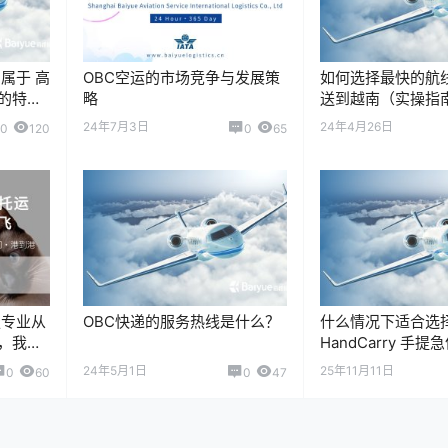
属于 高
OBC空运的市场竞争与发展策
如何选择最快的航
的特殊
略
送到越南（实操指南）
要严格
原则（目标） 最短
24年7月3日
24年4月26日
0
120
0
65
药品质
（不是单看飞行时
体耗时包…
服专业从
OBC快递的服务热线是什么？
什么情况下适合选
，我们
HandCarry 手
托运服
——当时效与安全
24年5月1日
25年11月11日
0
60
0
47
出国、
时，选择专…