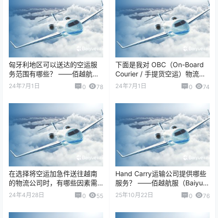
匈牙利地区可以送达的空运服
下面是我对 OBC（On-Board
务范围有哪些？ ——佰越航服
Courier / 手提货空运）物流公
（Baiyue Logistics）为您解…
司未来业绩展望 的分析。这个
24年7月1日
24年7月1日
0
78
0
74
行业虽然属于细分…
在选择将空运加急件送往越南
Hand Carry运输公司提供哪些
的物流公司时，有哪些因素需
服务？ ——佰越航服（Baiyue
要考虑？ ——佰越航服
Logistics）为您…
24年4月28日
25年10月22日
0
55
0
76
（Baiyue Log…