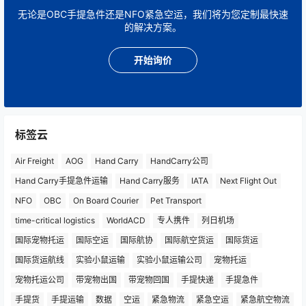
无论是OBC手提急件还是NFO紧急空运，我们将为您定制最快速
的解决方案。
开始询价
标签云
Air Freight
AOG
Hand Carry
HandCarry公司
Hand Carry手提急件运输
Hand Carry服务
IATA
Next Flight Out
NFO
OBC
On Board Courier
Pet Transport
time-critical logistics
WorldACD
专人携件
列日机场
国际宠物托运
国际空运
国际航协
国际航空货运
国际货运
国际货运航线
实验小鼠运输
实验小鼠运输公司
宠物托运
宠物托运公司
带宠物出国
带宠物回国
手提快递
手提急件
手提货
手提运输
数据
空运
紧急物流
紧急空运
紧急航空物流