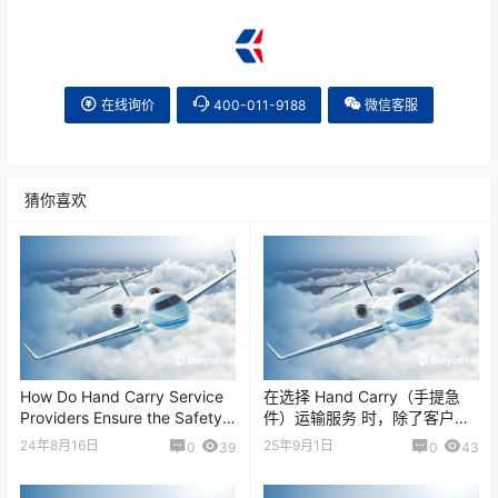
在线询价
400-011-9188
微信客服
猜你喜欢
How Do Hand Carry Service
在选择 Hand Carry（手提急
Providers Ensure the Safety
件）运输服务 时，除了客户直
and Se…
观能看到的 机票、服务费、签
24年8月16日
25年9月1日
0
39
0
43
证费 等显性成本外，其实还
有…