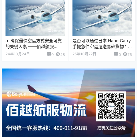
✈️ 确保最快空运方式安全可靠
是否可以通过日本 Hand Carry
的关键因素 ——佰越航服
手提急件空运运送易碎货物？
（Baiyue Logistics）为您解…
——佰越航服（Baiyue …
24年10月24日
25年10月22日
0
48
0
75