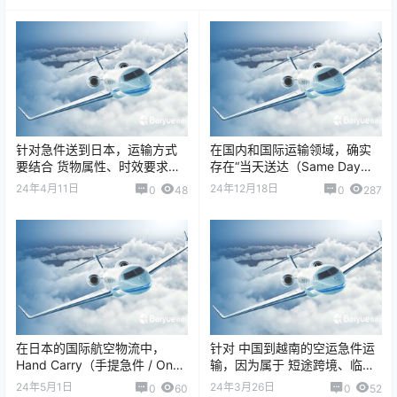
针对急件送到日本，运输方式
在国内和国际运输领域，确实
要结合 货物属性、时效要求、
存在“当天送达（Same Day
合规限制和成本预算 来选择。
Delivery）”的快递和空运服
24年4月11日
24年12月18日
0
48
0
287
下面我给你详细分析： 一、货
务…
物属性与运…
在日本的国际航空物流中，
针对 中国到越南的空运急件运
Hand Carry（手提急件 / On
输，因为属于 短途跨境、临近
Board Courier, OBC）服务与
航线密集，时效优势明显，可
24年5月1日
24年3月26日
0
60
0
52