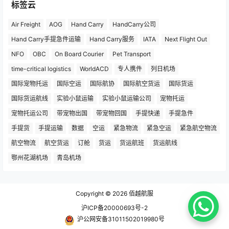
标签云
Air Freight
AOG
Hand Carry
HandCarry公司
Hand Carry手提急件运输
Hand Carry服务
IATA
Next Flight Out
NFO
OBC
On Board Courier
Pet Transport
time-critical logistics
WorldACD
专人携件
列日机场
国际宠物托运
国际空运
国际航协
国际航空货运
国际货运
国际货运航线
实验小鼠运输
实验小鼠运输公司
宠物托运
宠物托运公司
带宠物出国
带宠物回国
手提快递
手提急件
手提货
手提运输
数据
空运
紧急物流
紧急空运
紧急航空物流
航空物流
航空货运
订舱
货运
货运航班
货运航线
鄂州花湖机场
青岛机场
Copyright © 2026
佰越航服
沪ICP备20000693号-2
沪公网安备31011502019980号