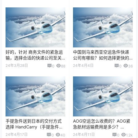
传统&ld…
根据货物 时效要求、货物属
性、预算 来…
好的，针对 商务文件的紧急运
中国到马来西亚空运急件快递
输，选择合适的快递公司至关
公司有哪些？如何选择更快的
重要。商务文件具有 时效性
运输方案？ 随着中国与马来西
24年3月28日
24年4月4日
0
88
0
36
强、价值高、保密性要求高 的
亚之间的贸易往来日益频繁，
特点，因此在…
电子产品、汽车…
手提急件送到日本的交付方式
AOG空运怎么收费的？AOG紧
选择 HandCarry（手提急件）
急航材运输费用是多少？
服务在跨境运输中强调 高时
AOG（Aircraft on Ground，飞
24年4月17日
24年4月11日
0
40
0
1.2k