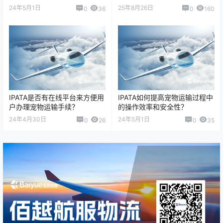
不同国家对宠物入境有不同检
24年5月1日
25年8月26日
0
36
0
160
疫标准（如狂犬疫苗接种、…
IPATA是否有在线平台来方便用
IPATA如何提高宠物运输过程中
户办理宠物运输手续？
的操作效率和安全性？
24年4月30日
24年5月1日
0
26
0
35