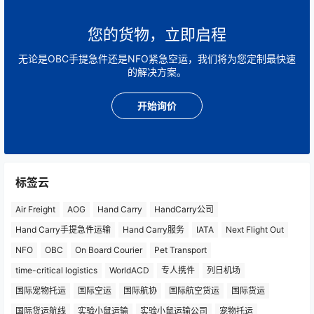
您的货物，立即启程
无论是OBC手提急件还是NFO紧急空运，我们将为您定制最快速
的解决方案。
开始询价
标签云
Air Freight
AOG
Hand Carry
HandCarry公司
Hand Carry手提急件运输
Hand Carry服务
IATA
Next Flight Out
NFO
OBC
On Board Courier
Pet Transport
time-critical logistics
WorldACD
专人携件
列日机场
国际宠物托运
国际空运
国际航协
国际航空货运
国际货运
国际货运航线
实验小鼠运输
实验小鼠运输公司
宠物托运