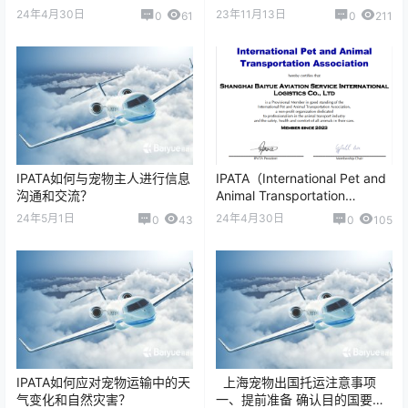
险的规定 国际宠物与动物运输
Animal Transportatio…
24年4月30日
23年11月13日
0
61
0
211
协会（IPATA，Inte…
IPATA如何与宠物主人进行信息
IPATA（International Pet and
沟通和交流？
Animal Transportation
Associatio…
24年5月1日
24年4月30日
0
43
0
105
IPATA如何应对宠物运输中的天
上海宠物出国托运注意事项
气变化和自然灾害？
一、提前准备 确认目的国要求