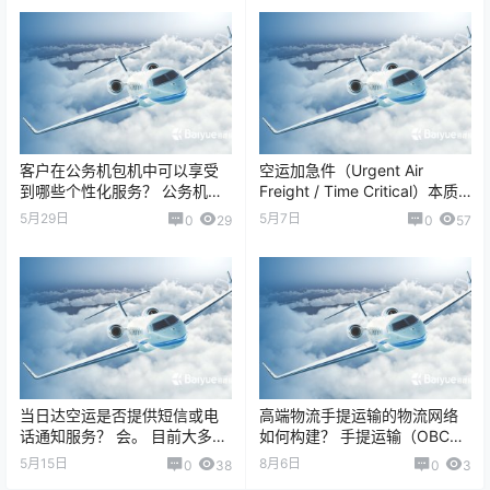
客户在公务机包机中可以享受
空运加急件（Urgent Air
到哪些个性化服务？ 公务机包
Freight / Time Critical）本质
机定制化服务内容解析 随着高
上是“用最快的航空资源…
5月29日
5月7日
0
29
0
57
端商务出行与紧急国际运输需
求不断增长，…
当日达空运是否提供短信或电
高端物流手提运输的物流网络
话通知服务？ 会。 目前大多数
如何构建？ 手提运输（OBC，
专业“当日达空运（Same Day
On Board Courier）是一种面
5月15日
8月6日
0
38
0
3
Air Frei…
向高价值、高时效、时间…