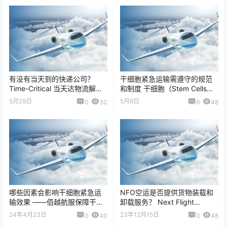
有没有当天到的快递公司？
干细胞紧急运输需遵守的规范
Time-Critical 当天达物流解决
和制度 干细胞（Stem Cells）
方案 在现代供应链体系中，“当
运输属于典型的高敏感、高时
5月29日
5月8日
0
30
0
48
天达&rd…
效、高合规要求的国际生物医
疗物…
哪些因素会影响干细胞紧急运
NFO空运是否提供货物装载和
输效果 ——佰越航服保障干细
卸载服务？ Next Flight
胞高效、安全运输 干细胞作为
Out（NFO）空运服务内容解析
24年4月23日
23年12月15日
0
40
0
48
高价值、生物活…
在国际紧急物流与 Ti…