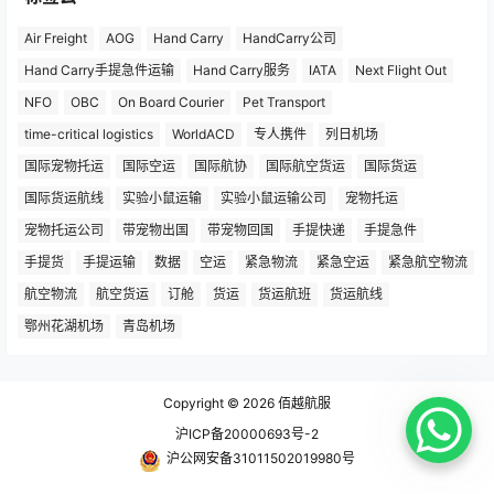
Air Freight
AOG
Hand Carry
HandCarry公司
Hand Carry手提急件运输
Hand Carry服务
IATA
Next Flight Out
NFO
OBC
On Board Courier
Pet Transport
time-critical logistics
WorldACD
专人携件
列日机场
国际宠物托运
国际空运
国际航协
国际航空货运
国际货运
国际货运航线
实验小鼠运输
实验小鼠运输公司
宠物托运
宠物托运公司
带宠物出国
带宠物回国
手提快递
手提急件
手提货
手提运输
数据
空运
紧急物流
紧急空运
紧急航空物流
航空物流
航空货运
订舱
货运
货运航班
货运航线
鄂州花湖机场
青岛机场
Copyright © 2026
佰越航服
沪ICP备20000693号-2
沪公网安备31011502019980号