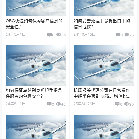
OBC快递如何保障客户信息的
如何妥善处理手提货出口中的
安全性？
信息泄露？
24年5月1日
24年9月15日
0
38
0
28
如何保证乌兹别克斯坦手提急
机场报关代理公司在日常操作
件服务的包裹安全？
中经常会遇到 关税、增值税、
消费税等调整，无论是中国出
24年5月1日
25年8月26日
0
40
0
39
口还是进口国政策变化，如果
应对不及时，就…