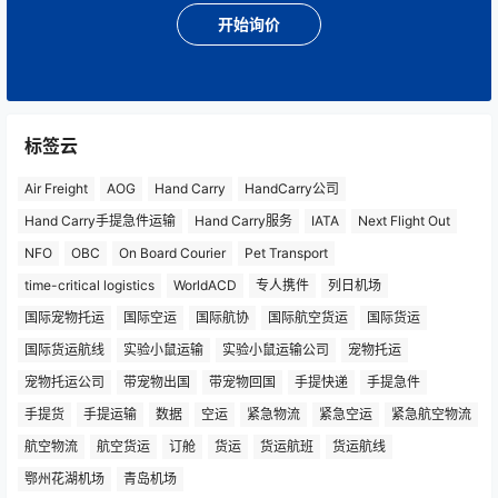
开始询价
标签云
Air Freight
AOG
Hand Carry
HandCarry公司
Hand Carry手提急件运输
Hand Carry服务
IATA
Next Flight Out
NFO
OBC
On Board Courier
Pet Transport
time-critical logistics
WorldACD
专人携件
列日机场
国际宠物托运
国际空运
国际航协
国际航空货运
国际货运
国际货运航线
实验小鼠运输
实验小鼠运输公司
宠物托运
宠物托运公司
带宠物出国
带宠物回国
手提快递
手提急件
手提货
手提运输
数据
空运
紧急物流
紧急空运
紧急航空物流
航空物流
航空货运
订舱
货运
货运航班
货运航线
鄂州花湖机场
青岛机场