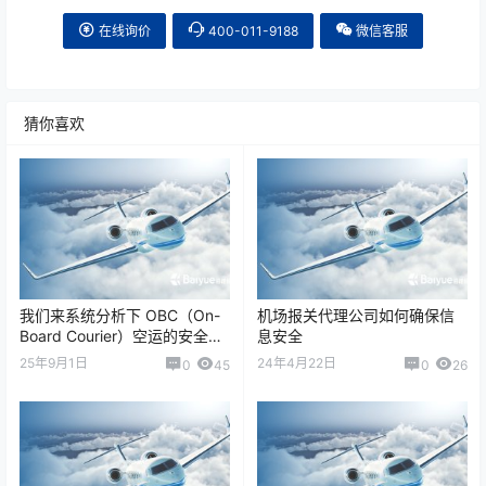
在线询价
400-011-9188
微信客服
猜你喜欢
我们来系统分析下 OBC（On-
机场报关代理公司如何确保信
Board Courier）空运的安全风
息安全
险控制措施及应急预案。OBC
25年9月1日
24年4月22日
0
45
0
26
空运主要针…