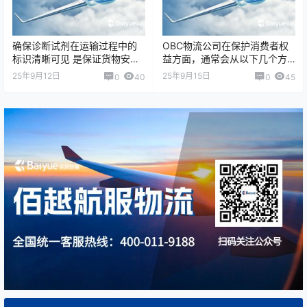
确保诊断试剂在运输过程中的
OBC物流公司在保护消费者权
标识清晰可见 是保证货物安
益方面，通常会从以下几个方
全、合规并避免误识别的关键
面着手（结合物流行业通行做
25年9月12日
25年9月15日
0
40
0
45
步骤。以下是几种确保标识清
法）： 一、信息透明与服务保
晰可见的有效措…
障 明确价格…