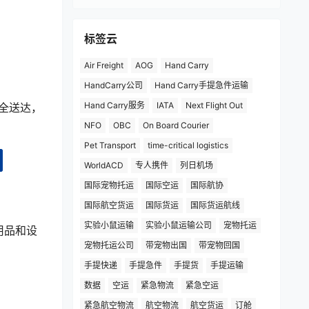
标签云
Air Freight
AOG
Hand Carry
HandCarry公司
Hand Carry手提急件运输
Hand Carry服务
IATA
Next Flight Out
安全送达，
NFO
OBC
On Board Courier
Pet Transport
time-critical logistics
WorldACD
专人携件
列日机场
国际宠物托运
国际空运
国际航协
国际航空货运
国际货运
国际货运航线
实验小鼠运输
实验小鼠运输公司
宠物托运
用品和设
宠物托运公司
带宠物出国
带宠物回国
手提快递
手提急件
手提货
手提运输
数据
空运
紧急物流
紧急空运
紧急航空物流
航空物流
航空货运
订舱