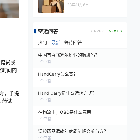
23年11月6日
空运问答
PREV
NEXT
热门
最新
等待回答
中国有直飞塞尔维亚的航班吗?
1
个回答
手提货或
定时间内
HandCarry怎么寄？
1
个回答
Hand Carry是什么运输方式？
地方，手提
1
个回答
医药试
在物流中，OBC是什么意思
1
个回答
温控药品运输年度质量峰会参与方？
1
个回答