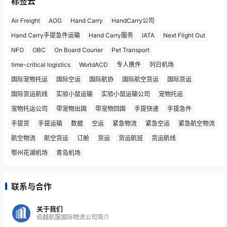
标签云
Air Freight
AOG
Hand Carry
HandCarry公司
Hand Carry手提急件运输
Hand Carry服务
IATA
Next Flight Out
NFO
OBC
On Board Courier
Pet Transport
time-critical logistics
WorldACD
专人携件
列日机场
国际宠物托运
国际空运
国际航协
国际航空货运
国际货运
国际货运航线
实验小鼠运输
实验小鼠运输公司
宠物托运
宠物托运公司
带宠物出国
带宠物回国
手提快递
手提急件
手提货
手提运输
数据
空运
紧急物流
紧急空运
紧急航空物流
航空物流
航空货运
订舱
货运
货运航班
货运航线
鄂州花湖机场
青岛机场
联系与合作
关于我们
佰越航服国际物流公司简介