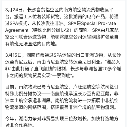
3月24日，长沙自贸临空区的南方航空物流货物收运平
台，搬运工人忙着装卸货物。这批湖南的电商产品，将通
过SPA模式，从长沙发往非洲。SPA是Special Pro-rate
Agreement（特殊比例分摊协议）的简称。SPA由几家航
空公司联合运送货物，能够将航空公司运输网络扩张至自
有航班无法直达的目的地。
3月15日，湖南首票通过SPA运输的出口非洲货物，从长沙
运至肯尼亚后，再由肯尼亚航空转运至尼日利亚。“湘品入
非”由此打破了直飞航线的限制，长沙与非洲各国20多个城
市之间的货物贸易实现“一票到底”。
目前，南航物流已与肯尼亚航空、卢旺达航空等航司签订
特殊比例分摊协议——南航航班承运长沙至肯尼亚段，非
洲本土航空承运非洲段。南航物流将进一步拓展中非航空
物流渠道的网络范围，搭建覆盖非洲全境的航空物流网。
今年，湖南力争对非贸易实现三位数增长，加快打造地方
对非合作高地。