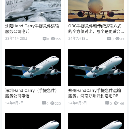
沈阳Hand Carry手提急件运输
OBC手提急件和传统运输方式
服务公司电话
的全方位对比，哪个是更适合
您的选择？
23年11月28日
24年7月18日
0
155
0
93
深圳Hand Carry（手提急件）
郑州HandCarry手提急件运输
服务公司电话
服务，河南郑州开封洛阳OBC
手提货公司
24年8月2日
24年8月6日
0
220
0
146