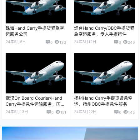
珠海Hand Carry手提货紧急空
烟台Hand Carry/OBC手提货紧
运服务公司
急空运服务，专人手提携件
24年8月8日
24年8月12日
0
133
0
246
武汉On Board Courier/Hand
扬州Hand Carry手提货紧急空
Carry手提急件运输服务，国际
运，扬州OBC手提急件服务
航空货运紧急物流
24年8月13日
24年8月22日
0
151
0
145