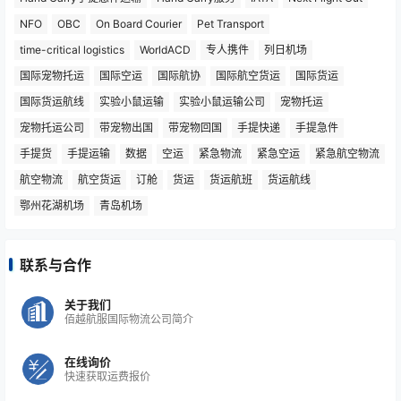
NFO
OBC
On Board Courier
Pet Transport
time-critical logistics
WorldACD
专人携件
列日机场
国际宠物托运
国际空运
国际航协
国际航空货运
国际货运
国际货运航线
实验小鼠运输
实验小鼠运输公司
宠物托运
宠物托运公司
带宠物出国
带宠物回国
手提快递
手提急件
手提货
手提运输
数据
空运
紧急物流
紧急空运
紧急航空物流
航空物流
航空货运
订舱
货运
货运航班
货运航线
鄂州花湖机场
青岛机场
联系与合作
关于我们
佰越航服国际物流公司简介
在线询价
快速获取运费报价