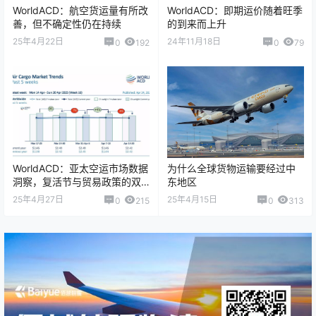
WorldACD：航空货运量有所改
WorldACD：即期运价随着旺季
善，但不确定性仍在持续
的到来而上升
25年4月22日
24年11月18日
0
192
0
79
WorldACD：亚太空运市场数据
为什么全球货物运输要经过中
洞察，复活节与贸易政策的双
东地区
重影响
25年4月27日
25年4月15日
0
215
0
313