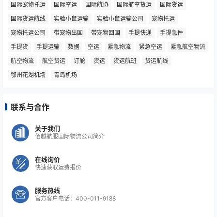
国际宠物托运
国际空运
国际航协
国际航空货运
国际货运
国际货运航线
实验小鼠运输
实验小鼠运输公司
宠物托运
宠物托运公司
带宠物出国
带宠物回国
手提快递
手提急件
手提货
手提运输
数据
空运
紧急物流
紧急空运
紧急航空物流
航空物流
航空货运
订舱
货运
货运航班
货运航线
鄂州花湖机场
青岛机场
联系与合作
关于我们
佰越航服国际物流公司简介
在线询价
快速获取运费报价
服务热线
官方客户电话：400-011-9188