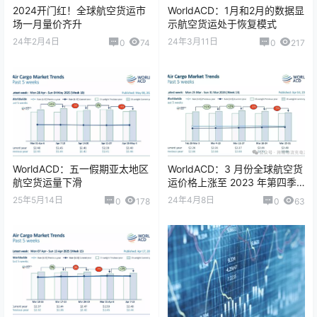
2024开门红！全球航空货运市
WorldACD：1月和2月的数据显
场一月量价齐升
示航空货运处于恢复模式
24年2月4日
24年3月11日
0
74
0
217
WorldACD：五一假期亚太地区
WorldACD：3 月份全球航空货
航空货运量下滑
运价格上涨至 2023 年第四季
度水平
25年5月14日
24年4月8日
0
178
0
63