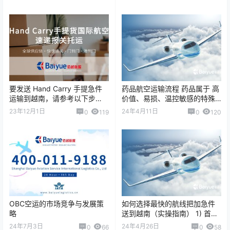
物的具体属性： 类别：生…
要发送 Hand Carry 手提急件
药品航空运输流程 药品属于 高
运输到越南，请参考以下步
价值、易损、温控敏感的特殊
骤： 1. 选择一家靠谱的 Hand
货物，在空运过程中需要严格
23年12月1日
24年4月11日
0
119
0
120
Carry 服务快递…
遵守运输规范，以确保药品质
量和安全。 …
OBC空运的市场竞争与发展策
如何选择最快的航线把加急件
略
送到越南（实操指南） 1) 首要
原则（目标） 最短门到门时间
24年7月3日
24年4月26日
0
66
0
58