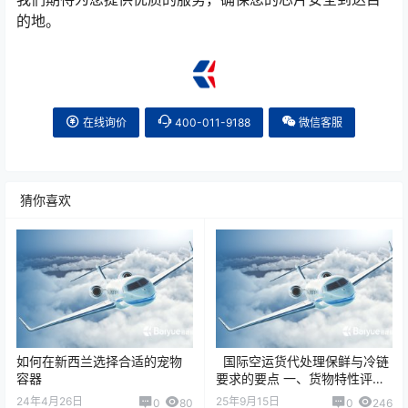
的地。
在线询价
400-011-9188
微信客服
猜你喜欢
如何在新西兰选择合适的宠物
国际空运货代处理保鲜与冷链
容器
要求的要点 一、货物特性评估
在运输前，货代需要先明确货
24年4月26日
25年9月15日
0
80
0
246