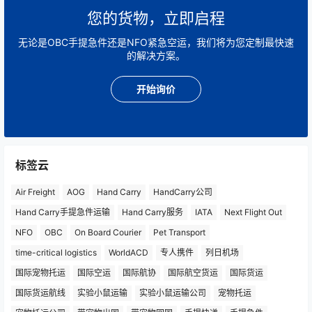
您的货物，立即启程
无论是OBC手提急件还是NFO紧急空运，我们将为您定制最快速
的解决方案。
开始询价
标签云
Air Freight
AOG
Hand Carry
HandCarry公司
Hand Carry手提急件运输
Hand Carry服务
IATA
Next Flight Out
NFO
OBC
On Board Courier
Pet Transport
time-critical logistics
WorldACD
专人携件
列日机场
国际宠物托运
国际空运
国际航协
国际航空货运
国际货运
国际货运航线
实验小鼠运输
实验小鼠运输公司
宠物托运