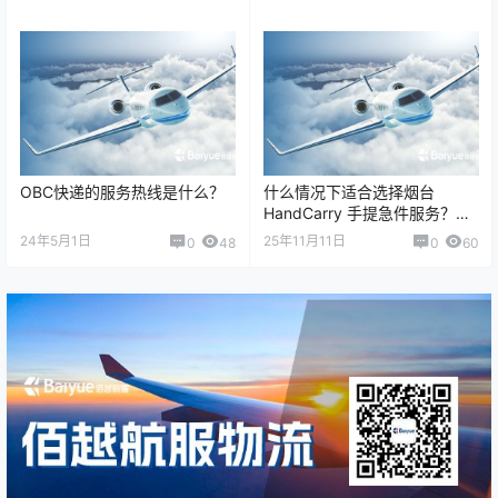
（不是单看飞行时间，而是整
体耗时包…
OBC快递的服务热线是什么？
什么情况下适合选择烟台
HandCarry 手提急件服务？
——当时效与安全都至关重要
24年5月1日
25年11月11日
0
48
0
60
时，选择专…