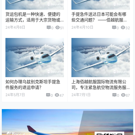
货运包机是一种快速、便捷的
手提急件送达日本可能会有哪
运输方式，适用于大宗货物或
些交通问题？ ——佰越航服
者特殊货物的运输需求。货运
（Baiyue Logistics）带您了
24年4月6日
24年4月10日
0
51
0
32
包机的运费主要取决于货物的
解…
重量、体积、运输…
如何办理乌兹别克斯坦手提急
上海佰越航服国际物流有限公
件服务的退运申请？
司，专注紧急航空物流服务服
务10+年，我们的主营业务涵盖
24年5月7日
24年7月1日
0
47
0
67
了国际/国内紧急航空货运、On
Boa…