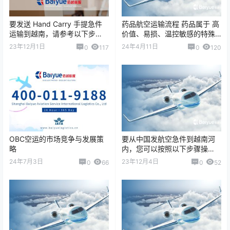
要发送 Hand Carry 手提急件
药品航空运输流程 药品属于 高
运输到越南，请参考以下步
价值、易损、温控敏感的特殊
骤： 1. 选择一家靠谱的 Hand
货物，在空运过程中需要严格
23年12月1日
24年4月11日
0
117
0
120
Carry 服务快递…
遵守运输规范，以确保药品质
量和安全。 …
OBC空运的市场竞争与发展策
要从中国发航空急件到越南河
略
内，您可以按照以下步骤操
作： 1.选择快递公司 确定一家
24年7月3日
23年12月4日
0
66
0
52
提供国际空运服务的快递公
司。上海佰越航…