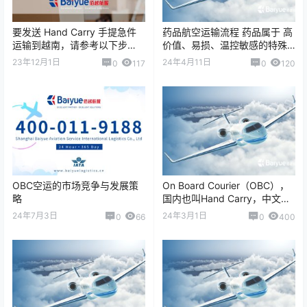
要发送 Hand Carry 手提急件
药品航空运输流程 药品属于 高
运输到越南，请参考以下步
价值、易损、温控敏感的特殊
骤： 1. 选择一家靠谱的 Hand
货物，在空运过程中需要严格
23年12月1日
24年4月11日
0
117
0
120
Carry 服务快递…
遵守运输规范，以确保药品质
量和安全。 …
OBC空运的市场竞争与发展策
On Board Courier（OBC），
略
国内也叫Hand Carry，中文通
常被翻译为“手提急件&rdq…
24年7月3日
24年3月1日
0
66
0
400