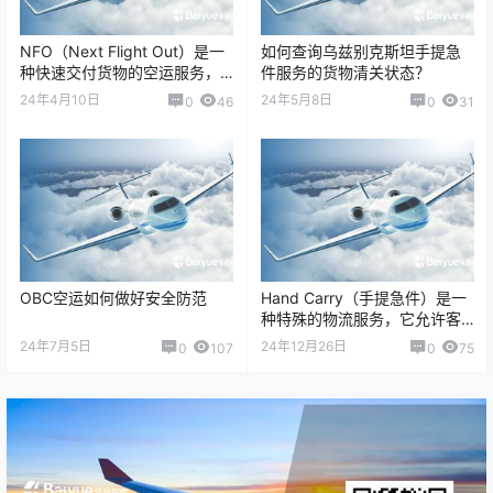
NFO（Next Flight Out）是一
如何查询乌兹别克斯坦手提急
种快速交付货物的空运服务，
件服务的货物清关状态？
通常用于紧急时刻或有时间敏
24年4月10日
24年5月8日
0
46
0
31
感性的货物。 了解更多：…
OBC空运如何做好安全防范
Hand Carry（手提急件）是一
种特殊的物流服务，它允许客
户急需的紧急货物在最短时间
24年7月5日
24年12月26日
0
107
0
75
内送达目的地。以下是关于如
何寄送…