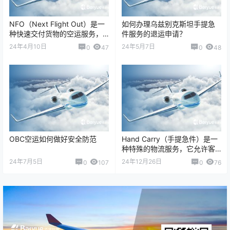
NFO（Next Flight Out）是一
如何办理乌兹别克斯坦手提急
种快速交付货物的空运服务，
件服务的退运申请？
通常用于紧急时刻或有时间敏
24年4月10日
24年5月7日
0
47
0
48
感性的货物。 了解更多：…
OBC空运如何做好安全防范
Hand Carry（手提急件）是一
种特殊的物流服务，它允许客
户急需的紧急货物在最短时间
24年7月5日
24年12月26日
0
107
0
76
内送达目的地。以下是关于如
何寄送…