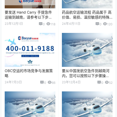
要发送 Hand Carry 手提急件
药品航空运输流程 药品属于 高
运输到越南，请参考以下步
价值、易损、温控敏感的特殊
骤： 1. 选择一家靠谱的 Hand
货物，在空运过程中需要严格
23年12月1日
24年4月11日
0
118
0
120
Carry 服务快递…
遵守运输规范，以确保药品质
量和安全。 …
OBC空运的市场竞争与发展策
要从中国发航空急件到越南河
略
内，您可以按照以下步骤操
作： 1.选择快递公司 确定一家
24年7月3日
23年12月4日
0
66
0
52
提供国际空运服务的快递公
司。上海佰越航…